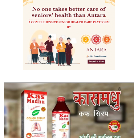
को
लेकर
निगम
सचिव
कार्यालय
ने
फंसाया
पेंच!