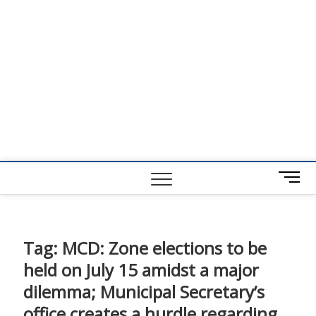
M
e
n
u
B
Tag:
MCD: Zone elections to be
u
held on July 15 amidst a major
t
t
dilemma; Municipal Secretary’s
o
office creates a hurdle regarding