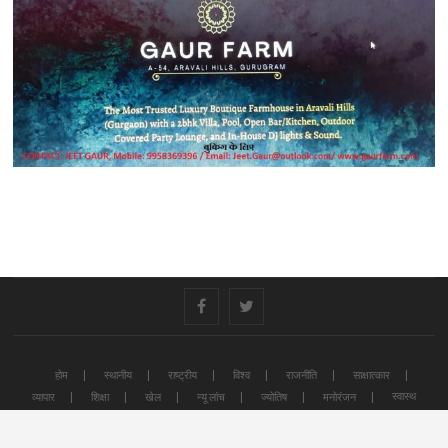
#
#
होम
स्थानीय
राष्ट्रीय
विश्व
राजनीति
साक्षात्कार
स्वास्थ
व्यापार
शिक्षा
खेल
न्यू लांच
ज्योतिष
मनोरंजन
A2Z News
| Designed by:
Theme Freesia
|
WordPress
| © Copyright All right