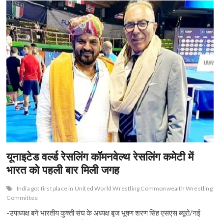
n
यूनाइटेड वर्ल्ड रेसलिंग कॉमनवेल्थ रेसलिंग कमेटी में
भारत को पहली बार मिली जगह
India got first place in United World Wrestling Commonwealth Wrestling
Committee
-उपाध्यक्ष बने भारतीय कुश्ती संघ के अध्यक्ष बृज भूषण शरण सिंह एसएस ब्यूरो/नई