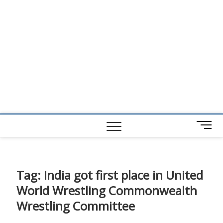
M
e
n
u
B
Tag:
India got first place in United
u
World Wrestling Commonwealth
t
t
Wrestling Committee
o