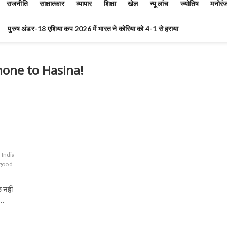
राजनीति
साक्षात्कार
व्यापार
शिक्षा
खेल
न्यू लांच
ज्योतिष
मनोरं
पुरुष अंडर-18 एशिया कप 2026 में भारत ने कोरिया को 4-1 से हराया
hone to Hasina!
-India
 good
 नहीं
द…