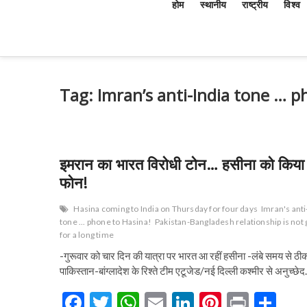
होम
स्थानीय
राष्ट्रीय
विश्व
Tag:
Imran’s anti-India tone … p
इमरान का भारत विरोधी टोन… हसीना को किया
फोन!
Hasina coming to India on Thursday for four days
Imran's anti
tone ... phone to Hasina!
Pakistan-Bangladesh relationship is not
for a long time
-गुरूवार को चार दिन की यात्रा पर भारत आ रहीं हसीना -लंबे समय से ठीक
पाकिस्तान-बांग्लादेश के रिश्ते टीम एटूजेड/नई दिल्ली कश्मीर से अनुच्छे
F
T
W
E
Li
Pi
Pr
S