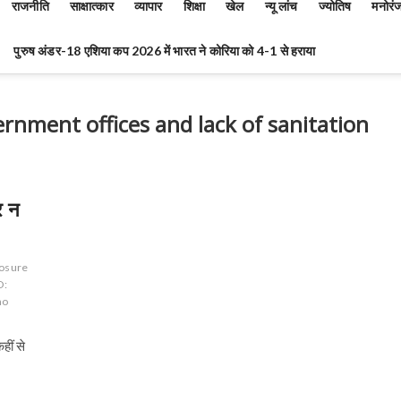
राजनीति
साक्षात्कार
व्यापार
शिक्षा
खेल
न्यू लांच
ज्योतिष
मनोरं
पुरुष अंडर-18 एशिया कप 2026 में भारत ने कोरिया को 4-1 से हराया
ernment offices and lack of sanitation
र न
losure
D:
no
हीं से