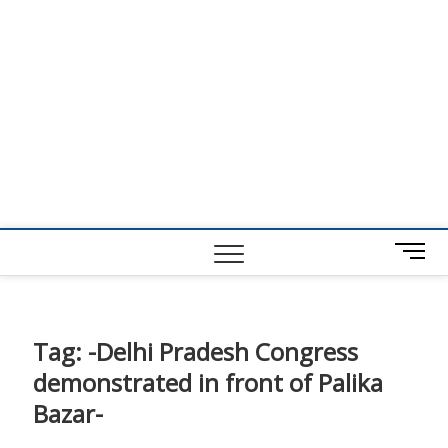
M
e
n
u
B
Tag:
-Delhi Pradesh Congress
u
demonstrated in front of Palika
t
t
Bazar-
o