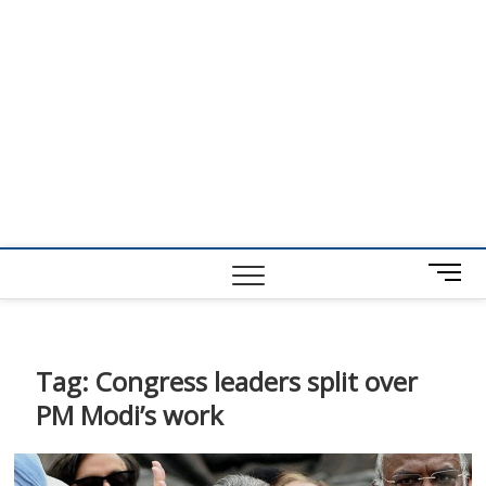
M
e
n
u
B
Tag:
Congress leaders split over
u
PM Modi’s work
t
t
o