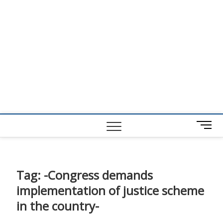
M
e
n
u
B
Tag:
-Congress demands
u
implementation of justice scheme
t
t
in the country-
o