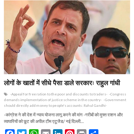
n
लोगों के खातों में सीधे पैसा डाले सरकारः राहुल गांधी
-Appeal for free ration to the poor and discounts to traders-
-Congress
demands implementation of justice scheme in the country-
-Government
should directly add money to people's accounts: Rahul Gandhi-
-कांग्रेस ने की देश में न्याय योजना लागू करने की मांग -गरीबों को मुफ्त राशन और
व्यापारियों को छूट की अपील टीम एटूजैड/ नई दिल्ली…
F
T
W
E
Li
Pi
Pr
S