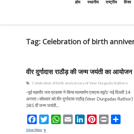
होम
स्थानीय
राष्ट्रीय
विश्व
Tag:
Celebration of birth anniv
वीर दुर्गादास राठौड़ की जन्म जयंती का आयोजन
Celebration of birth anniversary of Veer Durgadas Rathore
-पूर्व महापौर जय प्रकाश ने किया माल्यार्पण एसएस ब्यूरो/ नई दिल्ली 14
अगस्त।सोमवार को वीर दुर्गादास राठौड़ (Veer Durgadas Rathor)
385 वीं जन्म जयंती…
F
T
W
E
Li
Pi
Pr
S
ac
w
h
m
n
nt
in
h
वीर
View More