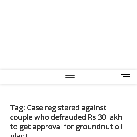
M
e
n
u
B
Tag:
Case registered against
u
couple who defrauded Rs 30 lakh
t
t
to get approval for groundnut oil
o
plant