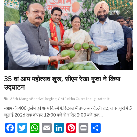
35 वां आम महोत्सव शुरू, सीएम रेखा गुप्ता ने किया
उद्घाटन
35th Mango Festival begins; CM Rekha Gupta inaugurates it.
-आम की 400 दुर्लभ एवं अन्य किस्में फेस्टिवल में उपलब्ध-दिल्ली हाट, जनकपुरी में 5
जुलाई 2026 तक दोपहर 12ः00 बजे से रात्रि 9ः00 बजे तक…
F
T
W
E
Li
Pi
Pr
S