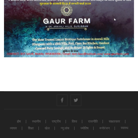
#
#
होम
स्थानीय
राष्ट्रीय
विश्व
राजनीति
साक्षात्कार
स्वास्थ
व्यापार
शिक्षा
खेल
न्यू लांच
ज्योतिष
मनोरंजन