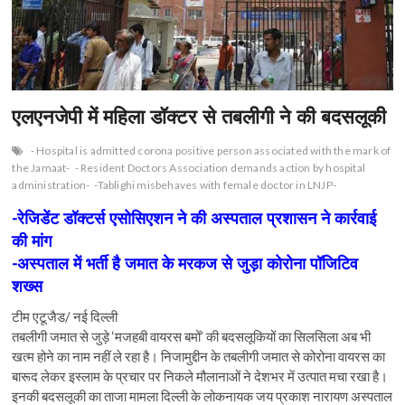
n
एलएनजेपी में महिला डॉक्टर से तबलीगी ने की बदसलूकी
- Hospital is admitted corona positive person associated with the mark of
the Jamaat-
- Resident Doctors Association demands action by hospital
administration-
-Tablighi misbehaves with female doctor in LNJP-
-रेजिडेंट डॉक्टर्स एसोसिएशन ने की अस्पताल प्रशासन ने कार्रवाई
की मांग
-अस्पताल में भर्ती है जमात के मरकज से जुड़ा कोरोना पॉजिटिव
शख्‍स
टीम एटूजैड/ नई दिल्ली
तबलीगी जमात से जुड़े ‘मजहबी वायरस बमों’ की बदसलूकियों का सिलसिला अब भी
खत्म होने का नाम नहीं ले रहा है। निजामुद्दीन के तबलीगी जमात से कोरोना वायरस का
बारूद लेकर इस्लाम के प्रचार पर निकले मौलानाओं ने देशभर में उत्पात मचा रखा है।
इनकी बदसलूकी का ताजा मामला दिल्ली के लोकनायक जय प्रकाश नारायण अस्पताल