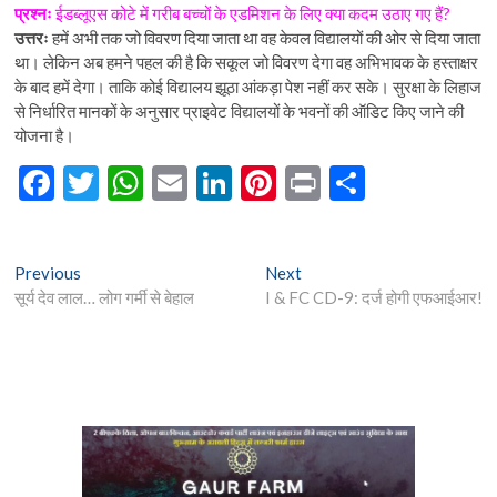
प्रश्नः
ईडब्लूएस कोटे में गरीब बच्चों के एडमिशन के लिए क्या कदम उठाए गए हैं?
उत्तरः
हमें अभी तक जो विवरण दिया जाता था वह केवल विद्यालयों की ओर से दिया जाता
था। लेकिन अब हमने पहल की है कि सकूल जो विवरण देगा वह अभिभावक के हस्ताक्षर
के बाद हमें देगा। ताकि कोई विद्यालय झूठा आंकड़ा पेश नहीं कर सके। सुरक्षा के लिहाज
से निर्धारित मानकों के अनुसार प्राइवेट विद्यालयों के भवनों की ऑडिट किए जाने की
योजना है।
F
T
W
E
Li
Pi
Pr
S
ac
w
h
m
n
nt
in
h
e
itt
at
ai
ke
er
t
ar
Post
Previous
Next
Previous
Next
b
er
s
l
dI
es
e
post:
post:
सूर्य देव लाल… लोग गर्मी से बेहाल
I & FC CD-9: दर्ज होगी एफआईआर!
navigation
o
A
n
t
o
p
k
p