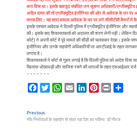
करा दिया था। इसके बावजूद संबंधित जन सूचना अधिकारी/एग्जीक्यूटि
अपील दायर की तो एग्जीक्यूटिव इंजीनियर की ओर से आवेदक के घर पर अधूर
करवा लिए। यह सारा मामला आवेदक के घर पर लगे सीसीटीवी कैमरों में क
इसके पश्चात आवेदक ने दिल्ली पुलिस में एग्जीक्यूटिव इंजीनियर और सहय
की। इसके बाद शिकायतकर्ता को अदालत की शरण लेनी पड़ी। लेकिन दिल्ली 
कोर्ट) ने अपनी कोर्ट में पूरे मामले की सीडी को चलवाकर देखा। इसके पश्
इंजीनियर और उनके सहयोगी अधिकारियों पर आरटीआई के तहत जानकार
लगाया है।
शिकायतकर्ता ने कोर्ट से गुहार लगाई है कि दिल्ली पुलिस को आदेश दिया जा
खिलाफ धोखाधड़ी और साजिश रचने की धाराओं के तहत एफआईआर दर्ज करन
– – – – – – –
F
T
W
E
Li
Pi
Pr
S
ac
w
h
m
n
nt
in
h
e
itt
at
ai
ke
er
t
ar
Post
Previous
Previous
b
er
s
l
dI
es
e
post:
नींव निर्माताओं के सहयोग से संवर रहा देश का भविष्यः डॉ नीरज
navigation
o
A
n
t
o
p