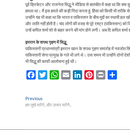
पूर्व क्रिकेटर और राजनेता सिद्धू ने मीडिया से बातचीत में कहा था कि क्य
हमला था। मैं इस हमले की कड़ी निंदा करता हूं. हिंसा को किसी भी तरीके स
उन्होंने यह भी कहा था कि भारत व पाकिस्तान के बीच मुद्दों का स्थायी हल
और जाति नहीं होती है। चंद लोगों की वजह से पूरे राष्ट्र (पाकिस्तान) को 
उन्हें कपिल शर्मा शो से बाहर करने की मांग होने लगी। अब दि कपिल शर्मा श
इमरान के शपथ गृहण में सिद्धू
पाकिस्तानी प्रधानमंत्री इमरान खान के शपथ गृहण समारोह में नवजोत सिं
पाकिस्तानी सेना प्रमुख के गले भी लगे थे। उस समय भी उन्होंने दोनों देश
भी सिद्धू की काफी आलोचना हुई थी।
F
T
W
E
Li
Pi
Pr
S
ac
w
h
m
n
nt
in
h
e
itt
at
ai
ke
er
t
ar
Post
Previous
Previous
b
er
s
l
dI
es
e
post:
हम तुम्हे मारेंगे, और ज़रूर मारेंगे..
navigation
o
A
n
t
o
p