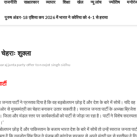
राजनीति
साक्षात्कार
व्यापार
शिक्षा
खेल
न्यू लांच
ज्योतिष
मनोरं
पुरुष अंडर-18 एशिया कप 2026 में भारत ने कोरिया को 4-1 से हराया
चेहराः शुक्ला
araj janta party offer to novjot singh sidhu
र्टी
ज जनता पार्टी ने प्रस्ताव दिया है कि वह बड़बोलापन छोड़ दें और देश के बारे में सोचें। यदि वह
नी ओर से मुख्यमंत्री का चेहरा बनाकर उतार सकती है। स्वराज जनता पार्टी के अध्यक्ष ब्रिजेश
है। जिला और मंडल स्तर पर कार्यकर्ताओं को पार्टी से जोड़ा जा रहा है। पार्टी ने विशेष सदस्यता
े।’
लापन छोड़ दें और पाकिस्तान के बजाय भारत देश के बारे में सोचें तो उन्हें स्वराज जनता पार्ट
ा दें कि नवजोत सिंह सिद्धू ने पंजाब की कांग्रेस सरकार से अपने मंत्री पद से इस्तीफा दे दि