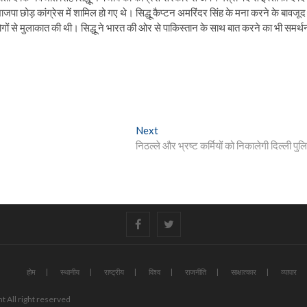
जपा छोड़ कांग्रेस में शामिल हो गए थे। सिद्धू कैप्टन अमरिंदर सिंह के मना करने के बावजूद
ं से मुलाकात की थी। सिद्धू ने भारत की ओर से पाकिस्तान के साथ बात करने का भी समर्थ
Next
Next
post:
निठल्ले और भ्रष्ट कर्मियों को निकालेगी दिल्ली पुल
#
#
होम
स्थानीय
राष्ट्रीय
विश्व
राजनीति
साक्षात्कार
व्यापार
t All right reserved