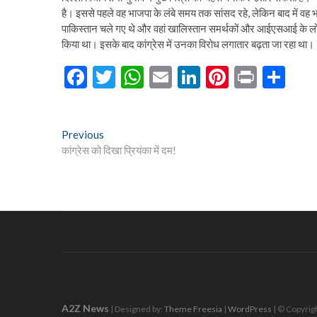
है। इससे पहले वह भाजपा के लंबे समय तक सांसद रहे, लेकिन बाद में वह भा
पाकिस्तान चले गए थे और वहां खालिस्तान समर्थकों और आईएसआई के लोगो
किया था। इसके बाद कांग्रेस में उनका विरोध लगातार बढ़ता जा रहा था।
F
T
W
E
Li
Pi
Pr
S
ac
w
h
m
n
nt
in
h
e
itt
at
ai
ke
er
t
ar
Post
Previous
Previous
b
er
s
l
dI
es
e
post:
कांग्रेस को दिखा प्रियंका में दम!
navigation
o
A
n
t
o
p
k
p
A2Z News
| Designed by:
Theme Freesia
|
WordPress
| © Copyrigh