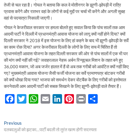
तेजी से चल रहा है। गोयल ने बताया कि कल वे मोतीनगर के झुग्गी-झोपड़ी में रात्रि
प्रवास करेंगे और रातभर वहां के लोगों से कई मुद्दों पर चर्चा भी करेंगे और अगली सुबह
वहां से पदयात्रा निकाली जाएगी।
गोयल ने केजरीवाल सरकार पर हमला बोलते हुए सवाल किया कि पांच सालों तक आम
आदमी पार्टी ने दिल्ली में प्रधानमंत्री आवास योजना को लागू क्यों नहीं होने दिया? क्यों
दिल्ली सरकार ने 2018 में इस योजना के लिए हां कहने के बाद भी झुग्गी-झोपड़ी के सर्वे
का काम रोक दिया? अगर केजरीवाल दिल्ली के लोगों के लिए सच में चिंतित हैं तो
प्रधानमंत्री आवास योजना के तहत दिल्ली सरकार की ओर से पांच सालों में एक भी घर
की मांग क्यों नहीं की गई? जवाहरलाल नेहरू अर्बन रिन्यूएबल मिशन के तहत बने हुए
36,000 मकान, जो अब जर्जर हालत में हैं वो अब तक गरीबों को आवंटित क्यों नहीं किए
गए? मुख्यमंत्री आवास योजना जैसी फर्जी योजना का सर्वे प्रमाणपत्र बांटकर गरीबों
को क्यों धोखा दिया गया? भाजपा को समर्थन देकर वोटबैंक के लिए गरीबों को इस्तेमाल
करनेवाली आम आदमी पार्टी को सबक सिखाने के लिए झुग्गी-झोपड़ी वाले तैयार हैं।
F
T
W
E
Li
Pi
Pr
S
ac
w
h
m
n
nt
in
h
e
itt
at
ai
ke
er
t
ar
Post
Previous
Previous
b
er
s
l
dI
es
e
post:
दलबदलुओं को झटका…पार्टी बदली तो तुरंत खत्म होगी सदस्यता