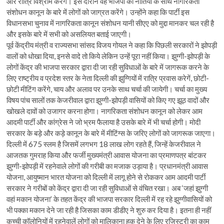
और रात्रि विश्राम करेंगे। इस दौरान वह भाजपा की नीतियों के साथ नागरिकता
संशोधन कानून के बारे में लोगों को जाग्रत करेंगे। उन्होंने कहा कि पार्टी इस
विधानसभा चुनाव में नागरिकता कानून संशोधन यानी सीएए को मुद्दा मानकर चल रही है
और इसके बारे में सभी को असलियत बताई जाएगी।
पूर्व केंद्रीय मंत्री व राज्यसभा सांसद विजय गोयल ने कहा कि पिछली सरकारों ने झोपड़ी
वालों को धोखा दिया, इनसे वादे तो किये लेकिन उन्हें पूरा नहीं किया। झुग्गी-झोपड़ी के
लोगों केंद्र की भाजपा सरकार द्वारा दी जा रही सुविधाओं के बारे में जागरूक करने के
लिए राष्ट्रीय व प्रदेश स्तर के नेता दिल्ली की झुग्गियों में रात्रि प्रवास करेगें, छोटी-
छोटी मीटिंग करेंगे, चाय और अलाव पर उनके साथ चर्चा की जायेगी। चर्चा का मुख्य
विषय पांच सालों तक केजरीवाल द्वारा झुग्गी-झोपड़ी वासियों को किए गए झूठ वादों और
खोखले दावों को उजागर करना होगा। नागरिकता संशोधन कानून को लेकर आम
आदमी पार्टी और कांग्रेस ने जो भ्रम फैलाया है उसके बारे में भी चर्चा होगी। मोदी
सरकार के बड़े और कड़े कानून के बारे में मीटिंग्स के जरिए लोगों को जागरूक जाएगा।
दिल्ली में 675 स्लम है जिसमें लगभग 18 लाख लोग रहते हैं, जिन्हें केजरीवाल ने
आजतक गुमराह किया और फर्जी मुख्यमंत्री आवास योजना का प्रमाणपत्र बांटकर
झुग्गी-झोपड़ी में रहनेवाले लोगों की गरीबी का मजाक उड़ाया है। प्रधानमंत्री आवास
योजना, आयुष्मान भारत योजना को दिल्ली में लागू होने से रोककर आम आदमी पार्टी
सरकार ने गरीबों को केंद्र द्वारा दी जा रही सुविधाओं से वंचित रखा। अब ‘जहां झुग्गी
वहां मकान योजना’ के तहत केंद्र की भाजपा सरकार दिल्ली में रह रहे झुग्गीवासियों को
भी पक्का मकान देने जा रही है जिसका काम डीडीए ने शुरु कर दिया है। इतना ही नहीं
कच्ची कॉलोनियों में रहनेवालें लोगों को मालिकाना हक देने के लिए रजिस्ट्री का काम