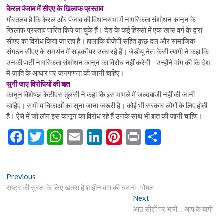
केरल पंजाब में सीएए के खिलाफ प्रस्ताव
गौरतलब है कि केरल और पंजाब की विधानसभा में नागरिकता संशोधन कानून के
खिलाफ प्रस्ताव पारित किये जा चुके हैं। देश के कई हिस्सों में एक खास वर्ग के द्वारा
सीएए का विरोध किया जा रहा है। हालांकि बीजेपी सहित कुछ दल और सामाजिक
संगठन सीएए के समर्थन में सड़कों पर उतर रहे हैं। जेडीयू नेता केसी त्यागी ने कहा कि
उनकी पार्टी नागरिकता संशोधन कानून का विरोध नहीं करेगी। उन्होंने मांग की कि देश
में जाति के आधार पर जनगणना की जानी चाहिए।
सुनी जाए विरोधियों की बात
कानून विशेषज्ञ केटीएस तुलसी ने कहा कि इस मामले में जल्दबाजी नहीं की जानी
चाहिए। सभी याचिकाओं का सुना जाना जरूरी है। कोई भी सरकार लोगों के लिए होती
है। ऐसे में जो लोग इस कानून का विरोध रहे हैं उनके साथ भी बात की जानी चाहिए।
F
T
W
E
Li
Pi
Pr
S
ac
w
h
m
n
nt
in
h
e
itt
at
ai
ke
er
t
ar
Post
Previous
Previous
b
er
s
l
dI
es
e
post:
राष्ट्र की सुरक्षा के लिए खतरा है शाहीन बाग की घटनाः गोयल
navigation
o
A
n
t
Next
Next
post:
आठ सीटों पर भारी… आप के बागी
o
p