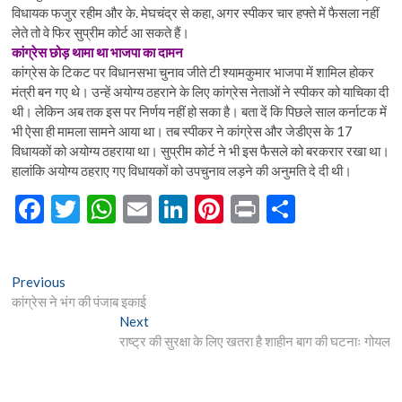
विधायक फजुर रहीम और के. मेघचंद्र से कहा, अगर स्पीकर चार हफ्ते में फैसला नहीं
लेते तो वे फिर सुप्रीम कोर्ट आ सकते हैं।
कांग्रेस छोड़ थामा था भाजपा का दामन
कांग्रेस के टिकट पर विधानसभा चुनाव जीते टी श्यामकुमार भाजपा में शामिल होकर
मंत्री बन गए थे। उन्हें अयोग्य ठहराने के लिए कांग्रेस नेताओं ने स्पीकर को याचिका दी
थी। लेकिन अब तक इस पर निर्णय नहीं हो सका है। बता दें कि पिछले साल कर्नाटक में
भी ऐसा ही मामला सामने आया था। तब स्पीकर ने कांग्रेस और जेडीएस के 17
विधायकों को अयोग्य ठहराया था। सुप्रीम कोर्ट ने भी इस फैसले को बरकरार रखा था।
हालांकि अयोग्य ठहराए गए विधायकों को उपचुनाव लड़ने की अनुमति दे दी थी।
F
T
W
E
Li
Pi
Pr
S
ac
w
h
m
n
nt
in
h
e
itt
at
ai
ke
er
t
ar
Post
Previous
Previous
b
er
s
l
dI
es
e
post:
कांग्रेस ने भंग की पंजाब इकाई
navigation
o
A
n
t
Next
Next
post:
राष्ट्र की सुरक्षा के लिए खतरा है शाहीन बाग की घटनाः गोयल
o
p
k
p