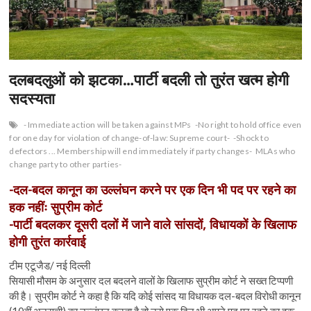
n
दलबदलुओं को झटका…पार्टी बदली तो तुरंत खत्म होगी
सदस्यता
- Immediate action will be taken against MPs
-No right to hold office even
for one day for violation of change-of-law: Supreme court-
-Shock to
defectors ... Membership will end immediately if party changes-
MLAs who
change party to other parties-
-दल-बदल कानून का उल्लंघन करने पर एक दिन भी पद पर रहने का
हक नहींः सुप्रीम कोर्ट
-पार्टी बदलकर दूसरी दलों में जाने वाले सांसदों, विधायकों के खिलाफ
होगी तुरंत कार्रवाई
टीम एटूजैड/ नई दिल्ली
सियासी मौसम के अनुसार दल बदलने वालों के खिलाफ सुप्रीम कोर्ट ने सख्त टिप्पणी
की है। सुप्रीम कोर्ट ने कहा है कि यदि कोई सांसद या विधायक दल-बदल विरोधी कानून