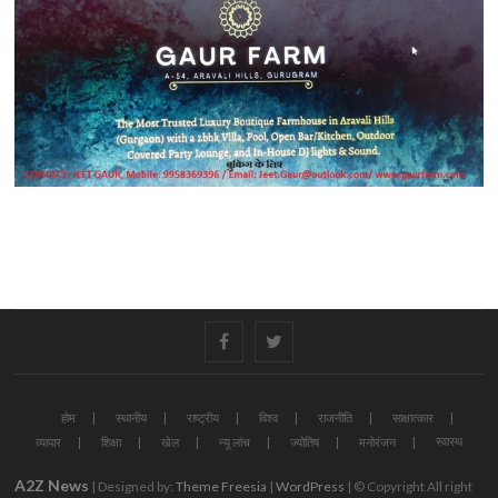
#
#
होम
स्थानीय
राष्ट्रीय
विश्व
राजनीति
साक्षात्कार
स्वास्थ
व्यापार
शिक्षा
खेल
न्यू लांच
ज्योतिष
मनोरंजन
A2Z News
| Designed by:
Theme Freesia
|
WordPress
| © Copyright All right