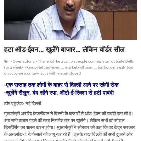
n
हटा ऑड-ईवन… खुलेंगे बाजार… लेकिन बॉर्डर सील
- Open salons
- There will be a ban on people coming from outside Delhi
for a week-
-Removed aud-even ... market will open ... but border seal-
ban
on auto-e-rickshaw-
spas will remain closed
-एक सप्ताह तक लोगों के बाहर से दिल्ली आने पर रहेगी रोक
-खुलेंगे सैलून, बंद रहेंगे स्पा, ऑटो-ई-रिक्शा से हटी पाबंदी
टीम एटूजैड/ नई दिल्‍ली
मुख्‍यमंत्री अरविंद केजरीवाल ने दिल्ली के बाजारों से ऑड-ईवन की पाबंदी हटा ली है।
अब सभी बाजार पहले की तरह नियमित तौर पर खुलेंगे। लेकिन सभी को सोशल
डिस्टेंसिंग का पालन करना होगा। मुख्यमंत्री ने सोमवार को कहा कि वह केंद्र सरकार
के अनलॉक-1 के फैसले को लागू कर रहे हैं। इसके तहत दिल्‍ली की सभी दुकानें और
बाजार खुलेंगे। फिलहाल दिल्लद स्‍पा सेंटरों को खोलने की मंजूरी नहीं दी गई है।