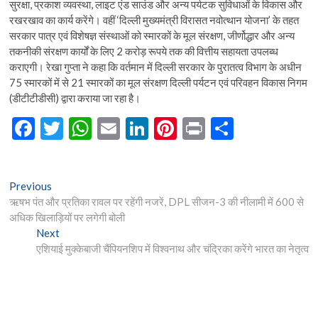
सुरक्षा, प्रकाश व्यवस्था, लाइट एंड साउंड और अन्य पर्यटक सुविधाओं के विकास और
रखरखाव का कार्य करेंगे। वहीं ‘दिल्ली मुख्यमंत्री विरासत नवोत्थान योजना’ के तहत
सरकार पात्र एवं विशेषज्ञ संस्थाओं को स्मारकों के मूल संरक्षण, जीर्णोद्धार और अन्य
तकनीकी संरक्षण कार्यों के लिए 2 करोड़ रूपये तक की वित्तीय सहायता उपलब्ध
कराएगी। रेखा गुप्ता ने कहा कि वर्तमान में दिल्ली सरकार के पुरातत्व विभाग के अधीन
75 स्मारकों में से 21 स्मारकों का मूल संरक्षण दिल्ली पर्यटन एवं परिवहन विकास निगम
(डीटीटीडीसी) द्वारा कराया जा रहा है।
F
T
W
E
Li
Pi
Pr
S
ac
w
h
m
n
nt
in
h
e
itt
at
ai
ke
er
t
ar
Post
Previous
Previous
b
er
s
l
dI
es
e
post:
ऋषभ पंत और प्रतिका रावल पर रहेंगी नजरें, DPL सीजन-3 की नीलामी में 600 से
navigation
o
A
n
t
अधिक खिलाड़ियों पर लगेगी बोली
Next
Next
o
p
post:
एशियाई मुक्केबाजी चैंपियनशिप में विश्वनाथ और चंद्रिका करेंगे भारत का नेतृत्व
k
p