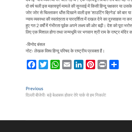
दो वर्ष चली इस महत्वपूर्ण मामले की सुनवाई में किसी हिन्दू पक्षकार या उ
जोर जोर से चिल्लाकर धौंस दिखाने वाली इस ‘शाउटिंग ब्रिगेड’ को बार या क
न्याय व्यवस्था की स्वतंत्रता व पारदर्शिता में दखल देने का दुस्साहस ना कर
हुए गत 2 वर्षों में गंभीरता पूर्वक अपने लक्ष्य की ओर बढ़ी। देश को पूरा भरोस
लिए एक मिशाल होगा तथा जन्मभूमि पर भगवान श्री राम के राष्ट्र मंदिर का 
-विनोद बंसल
नोटः लेखक विश्व हिन्दू परिषद के राष्ट्रीय प्रवक्ता हैं।
F
T
W
E
Li
Pi
Pr
S
ac
w
h
m
n
nt
in
h
e
itt
at
ai
ke
er
t
ar
Post
Previous
Previous
b
er
s
l
dI
es
e
post:
दिल्ली बीजेपीः बड़े बेआबरू होकर तेरे पार्क से हम निकले!
navigation
o
A
n
t
o
p
k
p