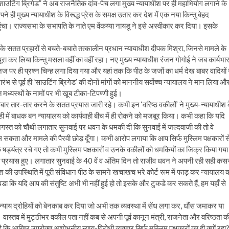
“शाउटिंग ब्रिगेड” ने अब राजनैतिक दांव-पेच लगा मुख्य न्यायाधीश पर ही महाभियोग लगाने के
 ही मुख्य न्यायाधीश के विरूद्ध प्रेस के समक्ष उतार कर देश में एक नया किन्तु बेहद
हुंचा। राज्यसभा के सभापति के नाते एम वेंकय्या नायडू ने इसे अस्वीकार कर दिया। इसके
के सतत प्रहारों से बचते-बचाते तत्कालीन प्रधान न्यायाधीश दीपक मिश्रा, जिनसे मामले के
ूरा कर लिया किन्तु मसला वहीँ का वहीं रहा। नए मुख्य न्यायाधीश रंजन गोगोई ने जब कार्यभा
र ही प्रश्न चिन्ह लगा दिया गया और यहां तक कि पीठ के जजों का धर्म देख बाबर वादियों 
रंभ से पूर्व ही ‘साउटिंग ब्रिगेड’ की दोनों मांगों को माननीय सर्वोच्च न्यायालय ने मान लिया औ
त मध्यस्थों के नामों पर भी खूब टीका-टिपण्णी हुई।
ारम्बार तार-तार करने के सतत प्रयास जारी रहे। कभी इन ‘वरिष्ठ वकीलों’ ने मुख्य-न्यायाधीश 
ही में बाधक बन न्यायालय को कार्यवाही बीच में ही रोकने को मजबूर किया। कभी कहा कि यदि
गस्त को चौथी लगातार सुनवाई पर धवन के धमकी दी कि सुनवाई में जल्दवाजी की तो वे
ेल सकता और मामले की पैरवी छोड़ दूँगा। कभी आरोप लगाया कि आप सिर्फ मुस्लिम पक्षकारों स
ने के षड्यंत्र रचे गए तो कभी मुस्लिम पक्षकारों व उनके वकीलों को धमकियों का जिक्र किया गय
ुत्सित प्रयास हुए। लगातार सुनवाई के 40 वें व अंतिम दिन तो राजीव धवन ने अपनी रही सही कस
ीश की उपस्थिति में पूरी संविधान पीठ के सामने खचाखच भरे कोर्ट रूम में फाड़ कर न्यायालय 
ा कि यदि आप की संतुष्टि अभी भी नहीं हुई हो तो इसके और टुकडे कर सकते हैं, हम यहाँ से
 न्याय द्रोहियों को बेनकाब कर दिया जो अभी तक व्यवस्था में सेंध लगा कर, धौंस जमाकर या
वास्तव में मुट्ठीभर वकील पता नहीं कब से अपनी पूर्व कानून मंत्री, राजनेता और वरिष्ठता क
है कि आखिर उपरोक्त अशोभनीय न्याय-विरोधी व्यवहार सिर्फ मुस्लिम पक्षकारों का ही क्यों रहा