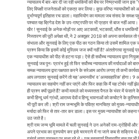
न्यायालय में बार-बार दी जा रही धमकियों को बेंच पर निष्प्रभावी जान इस 
लिए विपक्षी राजनेताओं को एकत्र कर लिया। कुछ वरिष्ठ न्यायाधीशों को अपने
दुर्भाग्यपूर्ण इतिहास रच डाला। महाभियोग का मामला जब संसद के समक्ष प
पश्चात यह ब्रिगेड देश के उप-राष्ट्रपति पर भी प्रहार से बाज नहीं आया।
खैर ! सुनवाई के अनेक मोड़ों पर आए अटकावों, भटकावों, धौंस व धमकियों 
निस्तारण की पूरी अपेक्षा थी, ने 2 अक्तूबर 2018 को अपना कार्यकाल तो प
संभाला और सुनवाई के लिए एक पीठ का गठन किया तो उसमें शामिल एक जज प
प्रश्न किया कि इसमें कोई मुस्लिम जज क्यों नहीं है? अंततोगत्वा सुनवाई प्रा
एक न्यायाधीश को पीठ से हटना पड़ा। ऐसे ही सर्वोच्च न्यायालय द्वारा नियुक्
सुनवाई जब पुनः प्रारंभ हुई तो फिर सर्वोच्च न्यायालय की मर्यादाओं को ब
समक्ष न्यायालय द्वारा पक्षपात करने के सरेआम आरोप लगाए तो कभी कार्यवा
आप लगातार सुनवाई करेंगे तो यह ‘अमानवीय’ व ‘अव्यावहारिक’ होगा। 9 अ
न्यायालय का सहयोग नहीं कर पाएंगे और फिर कहा कि मैं यह टोर्चर नहीं झ
ही प्रश्न क्यों पूछते हैं? कभी मामले को मध्यस्तता पैनल के भंवर में फंसा
कभी हिन्दू धर्म ग्रंथों, आराध्य देवों व हिन्दू भावनाओं को कचोटने के क
भी पूरी कर ली। श्री राम जन्मभूमि के पवित्र मानचित्र को मुख्य-न्यायाध
मर्यादा को फिर से तार-तार कर डाला। इस पर मुख्य न्यायाधीश को कहना पड
उठ जाते है।
श्री राम जन्म भूमि मामले में चली सुनवाई ने उन अनेकों राम-द्रोहियों और
अपने प्रभाव का दुरुपयोग कर इसे चरमराने में ना जाने कब से सक्रिय थे। 
दबंगई न्याय व्यवस्था पर चला रहे थे। एक महत्वपूर्ण विचारणीय बात यह भी 