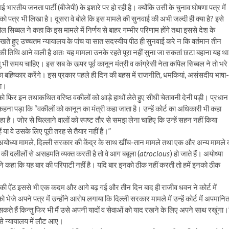
 भारतीय जनता पार्टी (बीजेपी) के इशारे पर हो रही है। क्योंकि उसी के चुनाव घोषणा पत्र में
री को पत्र भी लिखा है। दूसरा वे बोले कि इस मामले की सुनवाई की अभी जल्दी ही क्या है? इसे
िब्बल ने कहा कि इस मामले में निर्णय से बाहर गम्भीर परिणाम होंगे तथा इससे देश के
 देखते हुए उच्चतम न्यायालय के पांच या सात सदस्यीय पीठ ही सुनवाई करे न कि वर्तमान तीन
 की तिथि आने वाली है अतः यह मामला उनके रहते पूरा नहीं सुना जा सकतां छटा बहाना यह था
तु भी समय चाहिए। इस सब के ऊपर पूर्व कानून मंत्री व कांग्रेसी नेता कपिल सिब्बल ने तो भरे
 का बहिष्कार करेंगे। इस प्रकार पहले ही दिन की बहस में राजनीति, धमकियां, असंसदीय भाषा-
ड़ा।
य को फिर इन तथाकथित वरिष्ठ वकीलों को आड़े हाथों लेते हुए सीधी चेतावनी देनी पड़ी। प्रधान
 कहना पड़ा कि “वकीलों को कानून का मंत्री कहा जाता है। उन्हें कोर्ट का अधिकारी भी कहा
ा है। जोर से चिल्लाने वालों को स्पष्ट तौर से समझ लेना चाहिए कि उन्हें सहन नहीं किया
 या वे उसके लिए पूरी तरह से तैयार नहीं हैं।”
 अयोध्या मामले, दिल्ली सरकार की केंद्र के साथ खींच-तान मामले तथा एक और अन्य मामले 
न की दलीलों से असहमति व्यक्त करती है तो वे आग बबूला (
atrocious
) हो जाते हैं। अयोध्या
 ने कहा कि यह बार की परिपाटी नहीं है। यदि बार इनको ठीक नहीं करती तो हमें इनको ठीक
ं की ऐंठ इससे भी एक कदम और आगे बढ़ गई और तीन दिन बाद ही राजीव धवन ने कोर्ट में
े अपने पत्र में उन्होंने आरोप लगाया कि दिल्ली सरकार मामले में उन्हें कोर्ट में अपमानि
े हैं किन्तु फिर भी मैं उसे अपनी यादों व सेवाओं को याद रखने के लिए अपने साथ रखूंगा।’
ी से न्यायालय में लौट आए।