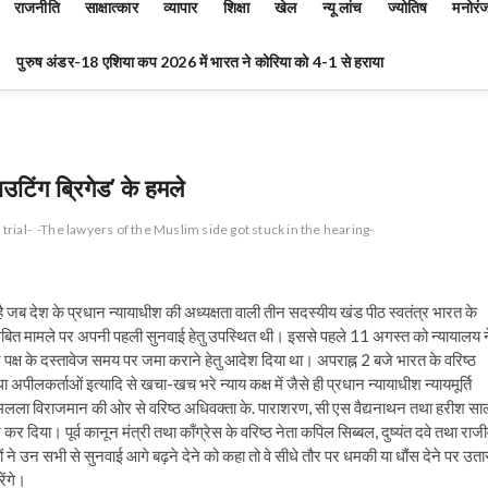
राजनीति
साक्षात्कार
व्यापार
शिक्षा
खेल
न्यू लांच
ज्योतिष
मनोरं
पुरुष अंडर-18 एशिया कप 2026 में भारत ने कोरिया को 4-1 से हराया
ाउटिंग ब्रिगेड’ के हमले
trial-
-The lawyers of the Muslim side got stuck in the hearing-
 जब देश के प्रधान न्यायाधीश की अध्यक्षता वाली तीन सदस्यीय खंड पीठ स्वतंत्र भारत के
से लंबित मामले पर अपनी पहली सुनवाई हेतु उपस्थित थी। इससे पहले 11 अगस्त को न्यायालय न
 पक्ष के दस्तावेज समय पर जमा कराने हेतु आदेश दिया था। अपराह्न 2 बजे भारत के वरिष्ठ
ा अपीलकर्ताओं इत्यादि से खचा-खच भरे न्याय कक्ष में जैसे ही प्रधान न्यायाधीश न्यायमूर्ति
 रामलला विराजमान की ओर से वरिष्ठ अधिवक्ता के. पाराशरण, सी एस वैद्यनाथन तथा हरीश साल्
भ कर दिया। पूर्व कानून मंत्री तथा काँग्रेस के वरिष्ठ नेता कपिल सिब्बल, दुष्यंत दवे तथा राज
 ने उन सभी से सुनवाई आगे बढ़ने देने को कहा तो वे सीधे तौर पर धमकी या धौंस देने पर उता
ेंगे।