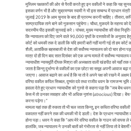
मुस्लिम पक्षकारों की ओर से पैरवी करते हुए इन वकीलों ने कहा कि यह सुनवाई
इसका वर्णन भी है और सुब्रमण्यम स्वामी ने भी इस सम्बन्ध में प्रधान मंत्
जुलाई 2019 के आम चुनाव के बाद ही प्रारम्भ करनी चाहिए। तीसरा, कपिल स
साम्प्रदायिक ताने बाने को नुकसान पहुंचेगा। चौथा, मुकदमे के महत्त्व को
सदस्यीय पीठ इसकी सुनवाई करे। पांचवा, मुख्य न्यायाधीश की सेवा निवृति
कि न्यायालय को दिए जाने वाले 90,000 पृष्ठों के दस्तावेजों के अनुवाद हे
कोर्ट को धमकी तक दे डाली कि यदि हमारी बातें नहीं मानी गई तो हम कोर्ट
शैली, अतार्किक बहसबाजी से देश की सर्वोच्च न्यायालय को दो चार होना प
मात्र दो ही दिन बाद सात दिसंबर को एक अन्य मामले में सर्वोच्च न्यायाल
न्यायाधीश न्यायमूर्ति दीपक मिश्रा की अध्यक्षता वाली खंडपीठ को यहाँ तक
जाता है किन्तु दुर्भाग्य से वकीलों का एक छोटा सा समूह अपनी आवाज बढ़ा रह
जाएगा। आवाज बढाने का अर्थ है कि या तो वे अपने पक्ष को रखने में अक्षम हैं
वरिष्ठ वकील कपिल सिब्बल, दुष्यंत दवे तथा राजीव धवन के रामजन्म भूमि
हवाला देते हुए प्रधान न्यायाधीश को गुस्से से कहना पड़ा कि “जब बेंच धव
केस में तो उनका व्यवहार और भी अधिक नृशंस (
atrocious
) दिखा। बेंच
करना पड़ेगा।”
मामला यहां तक ही रुकता तो भी चल जाता किन्तु, इन कथित वरिष्ठ वकीलो
वकालत नहीं करने तक की धमकी भी दे डाली। देश के प्रधान न्यायाधीश को भेज
होना पड़ा। धवन ने कहा कि “आप मेरे वरिष्ठ वकील के गाउन को वापस ले सकत
हालांकि, जब न्यायालय ने उनकी बातों को गंभीरता से नहीं लिया तो वे बेशर्म