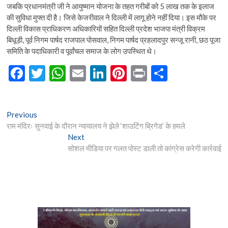
जबकि प्रधानमंत्री जी ने आयुष्मान योजना के तहत गरीबों को 5 लाख तक के इलाज
की सुविधा मुफ्त दी है। जिसे केजरीवाल ने दिल्ली में लागू होने नहीं दिया। इस मौके पर
दिल्ली विकास प्राधिकरण अधिकारियों सहित दिल्ली प्रदेश भाजपा मंत्री विक्रम
बिधूड़ी, पूर्व निगम पार्षद राजपाल पोसवाल, निगम पार्षद प्रहलादपुर सन्जू रानी, छठ पूजा
समिति के पदाधिकारी व पूर्वांचल समाज के लोग उपस्थित थे।
F
T
W
E
Li
Pi
Pr
S
ac
w
h
m
n
nt
in
h
e
itt
at
ai
ke
er
t
ar
Post
Previous
Previous
b
er
s
l
dI
es
e
post:
राम मंदिरः सुनवाई के दौरान न्यायालय ने झेले ‘शाउटिंग ब्रिगेड’ के हमले
navigation
o
A
n
t
Next
Next
post:
सोशल मीडिया पर गलत पोस्ट डाली तो कांग्रेस करेगी कार्रवाई
o
p
k
p