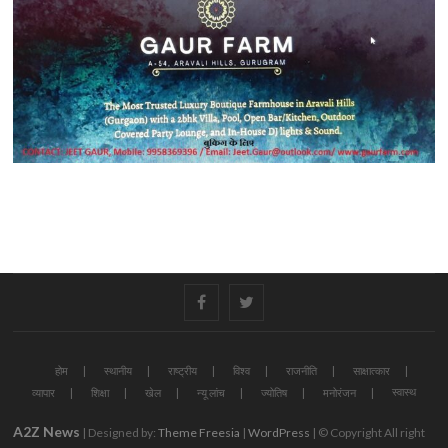
#
#
होम
स्थानीय
राष्ट्रीय
विश्व
राजनीति
साक्षात्कार
स्वास्थ
व्यापार
शिक्षा
खेल
न्यू लांच
ज्योतिष
मनोरंजन
A2Z News
| Designed by:
Theme Freesia
|
WordPress
| © Copyright All right