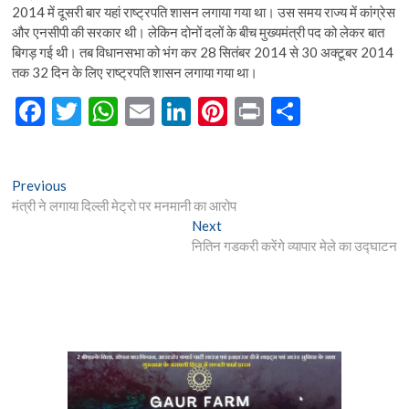
2014 में दूसरी बार यहां राष्ट्रपति शासन लगाया गया था। उस समय राज्य में कांग्रेस
और एनसीपी की सरकार थी। लेकिन दोनों दलों के बीच मुख्यमंत्री पद को लेकर बात
बिगड़ गई थी। तब विधानसभा को भंग कर 28 सितंबर 2014 से 30 अक्टूबर 2014
तक 32 दिन के लिए राष्ट्रपति शासन लगाया गया था।
F
T
W
E
Li
Pi
Pr
S
ac
w
h
m
n
nt
in
h
e
itt
at
ai
ke
er
t
ar
Post
Previous
Previous
b
er
s
l
dI
es
e
post:
मंत्री ने लगाया दिल्ली मेट्रो पर मनमानी का आरोप
navigation
o
A
n
t
Next
Next
post:
नितिन गडकरी करेंगे व्यापार मेले का उद्घाटन
o
p
k
p