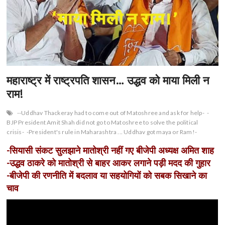
n
महाराष्ट्र में राष्ट्रपति शासन… उद्धव को माया मिली न
राम!
--Uddhav Thackeray had to come out of Matoshree and ask for help-
-
BJP President Amit Shah did not go to Matoshree to solve the political
crisis-
-President's rule in Maharashtra ... Uddhav got maya or Ram!-
-सियासी संकट सुलझाने मातोश्री नहीं गए बीजेपी अध्यक्ष अमित शाह
-उद्धव ठाकरे को मातोश्री से बाहर आकर लगाने पड़ी मदद की गुहार
-बीजेपी की रणनीति में बदलाव या सहयोगियों को सबक सिखाने का
चाव