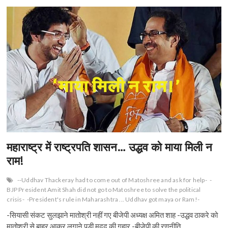
महाराष्ट्र में राष्ट्रपति शासन… उद्धव को माया मिली न
राम!
--Uddhav Thackeray had to come out of Matoshree and ask for help-
-
BJP President Amit Shah did not go to Matoshree to solve the political
crisis-
-President's rule in Maharashtra ... Uddhav got maya or Ram!-
-सियासी संकट सुलझाने मातोश्री नहीं गए बीजेपी अध्यक्ष अमित शाह -उद्धव ठाकरे को
मातोश्री से बाहर आकर लगाने पड़ी मदद की गुहार -बीजेपी की रणनीति…