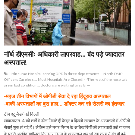
नॉर्थ डीएमसीः अधिकारी लापरवाह… बंद पड़े ज्यादातर
अस्पताल!
-Hindurao Hospital serving OPD in three departments-
-North DMC:
Officers Careless ... Most Hospitals Are Closed!-
-The rest of the hospitals
are in bad condition ... doctors are waiting for salary-
-महज तीन विभागों में ओपीडी सेवा दे रहा हिंदूराव अस्पताल
-बाकी अस्पतालों का बुरा हाल… डॉक्टर कर रहे सेलरी का इंतजार
टीम एटूजैड/ नई दिल्ली
लॉकडाउन-4 की शर्तों में ढील मिलते ही केंद्र व दिल्ली सरकार के अस्पतालों में ओपीडी
सेवाएं शुरू हो गई हैं। लेकिन इसे नगर निगम के अधिकारियों की लापरवाही कहें या काम
के प्रति असंवेदनशीलता कि नगर निगम के अस्पताल अब भी एक तरह से बंद ही पड़े