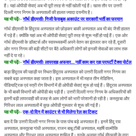
हैं। यहां ओपीडी सेवाएं अब भी पूरी तरह से नहीं खोली गई हैं। खास तौर पर उत्तरी
दिल्ली नगर निगम के अस्पतालों की हालत ज्यादा दयनीय है।
यह भी पढ़ेंः-
नॉर्थ डीएमसीः निजी फेसबुक अकाउंट पर सरकारी भर्ती का फरमान
नॉर्थ डीएमसी के हिंदूराव अस्पताल को छोड़कर बाकी अस्पताल अब भी बंद जैसी हालत
में पड़े हैं। क्योंकि यहां अब भी ओपीडी सेवाएं पूरी तरह से शुरू नहीं हो पाई हैं। एक ओर
नॉर्थ डीएमसी के डॉक्टर्स और स्वास्थ्यकर्मी अपने वेतन का इंतजार कर रहे हैं, दूसरी
ओर नगर निगम की बड़ी सीटों पर बैठे अधिकारी लोगों को इनकी सेवाओं का लाभ तक
नहीं दे पा रहे।
यह भी पढ़ेंः-
नॉर्थ डीएमसीः लापरवाह अफसर… नहीं काम कर रहा प्रापर्टी टैक्स पोर्टल
बाड़ा हिंदूराव की पहाड़ी पर स्थित हिंदूराव अस्पताल को उत्तरी दिल्ली नगर निगम का
सबसे बड़ा अस्प्ताल कहा जाता है। इस अस्पताल में भी महज तीन मेडिसिन,
पीडियाट्रिक एवं स्त्री रोग विभागों में ही ओपीडी सेवाएं शुरू हो पाई हैं। हिंदूराव अस्पताल
के भी बाकी विभागों की ओपीडी बंद पड़ी हैं। उत्तरी दिल्ली नगर निगम के अधिकारियों की
इतनी बड़ी लापरवाही की वजह से आम लोगों को भारी परेशानी हो रही है। कस्तूरबा और
गिरिधर लाल अस्पतालों में कुछ ओपीडी गुरूवार से शुरू की गई हैं।
यह भी पढ़ेंः-
एक-दो दिन में काउंटर से भी मिलेगा रेल का टिकट
बता दें कि उत्तरी दिल्ली नगर निगम के पास पांच बड़े अस्पताल हैं। इनमें हिंदू राव
अस्पताल, कस्तूरबा गांधी अस्पताल, राजन बाबू टीबी अस्पताल, महर्षि वाल्मीकि
अस्पताल और गिरधर लाल अस्पताल शामिल हैं। इनके अलावा नॉर्थ डीएमसी के द्वारा