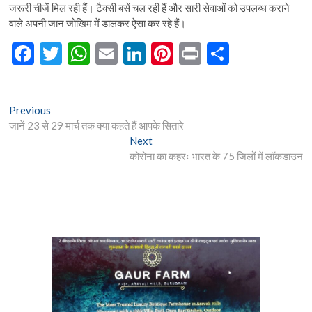
जरूरी चीजें मिल रही हैं। टैक्सी बसें चल रही हैं और सारी सेवाओं को उपलब्ध कराने
वाले अपनी जान जोखिम में डालकर ऐसा कर रहे हैं।
F
T
W
E
Li
Pi
Pr
S
ac
w
h
m
n
nt
in
h
e
itt
at
ai
ke
er
t
ar
Post
Previous
Previous
b
er
s
l
dI
es
e
post:
जानें 23 से 29 मार्च तक क्या कहते हैं आपके सितारे
navigation
o
A
n
t
Next
Next
post:
कोरोना का कहरः भारत के 75 जिलों में लॉकडाउन
o
p
k
p