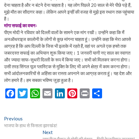
देना चाहता है और न बंटने देना चाहता है। यह लोग पिछले 20 साल से मेरे पीछे पड़े हैं,
मुझे मौत का सौदागर कहा। लेकिन आपने इन्हीं की वजह से मुझे इस स्थान तक पहुंचाया
है।
मांगा सफाई का वचनः
पीएम मोदी ने रविवार को दिल्ली वालों के सामने एक मांग रखी। उन्होंने कहा कि मैं
अनऑथराइज कालोनी के लोगों से कुछ मांगना चाहता हूं। उन्होंने कहा कि मेरा आपसे
आग्रह है कि आप दिल्ली के जिस भी इलाके में रहते हैं, वहां पर अगले एक हफ्ते तक
जबरदस्त सफाई का अभियान शुरू किया जाए। 1 जनवरी यानी नए साल का स्वागत
और ज्यादा साफ-सुथरी दिल्ली के रूप में किया जाए। सभी को मिलकर करना होगा।
उसी तरह सिंगल यूज प्लास्टिक से मुक्ति के लिए भी अपने क्षेत्र में काम करना होगा।
सभी आंदोलनकारियों से अहिंसा का रास्ता अपनाने का आग्रह करता हूं। यह देश और
लोग हमारे हैं। हम सबका भविष्य जुड़ा हुआ है।
F
T
W
E
Li
Pi
Pr
S
ac
w
h
m
n
nt
in
h
e
itt
at
ai
ke
er
t
ar
Post
Previous
Previous
b
er
s
l
dI
es
e
post:
भाजपा के हाथ से फिसला झारखंड!
navigation
o
A
n
t
Next
Next
post: