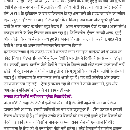
लगाया। उन्होंने कहा कि कांग्रेसी व उसके सहयोगी बौखलाए हुए हैं कि मोदी को मुस्लिम
देशों में इतना समर्थन क्यों मिलता है? क्यों वह देश मोदी को इतना ज्यादा पसंद करते हैं।
मैंने 2014 के इलेक्शन के बाद पाकिस्तान के प्रधानमंत्री को शपथ समारोह का न्योता
दिया, खुद लाहौर चला गया। लेकिन हमें धोखा मिला। अब गल्फ और दूसरे मुस्लिम
देशों के साथ भारत के संबध बहुत बेहतर हैं। आज भारत तमाम देशों के साथ अपने संबंध
मजबूत करने के लिए निरंतर काम कर रहा है। फिलिस्तीन, ईरान, सउदी अरब, यूएई
और जोर्डन के साथ बेहतर संबंध हुए हैं। अफगानिस्तान, मालदीव, बहरीन, यूएई जैसे
देशों ने भारत को अपना सर्वोच्च नागरिक सम्मान दिया है।
इसी का परिणाम है कि सउदी अरब में भारत से जाने वाले हज यात्रियों को दो लाख का
कोटा दिया। पिछले पांच वर्षों में मुस्लिम देशों ने भारतीय कैदियों को सबसे ज्यादा छोड़ा
है। सऊदी, कतर, बहरीन जैसे देशों ने भारत के जितने कैदी छोड़े उतने पहले कभी नहीं
छोड़े। मैं खुद जब इन देशों में जाता हूं तो उनके प्रमुखों के साथ ही भारतीयों के बीच भी
जाता हूं। बांगलादेश के साथ हमारे संबंध अच्छे हुए हैं। यह बातें कांग्रेस और उसके
साथियों को पच नहीं रहीं। ऐसा ही चलता रहा तो भारत में उनके कारनामे, झूठ और
अफवाहें व मुस्लिमों को डराने का काम नहीं चलेगा।
उनका टेप रिकॉर्ड नहीं हमारा ट्रैक रिकार्ड देखोः
पीएम मोदी ने कहा कि विरोधी दलों की परेशानी है कि मोदी पहले तो आ गया लेकिन
दोबारा कैसे आ गया? इनकी साजिशों का नया दौर शुरू हुआ है। तीन तलाक ने इनकी
टेंसन और बढ़ा दी है। मैं कहूंगा उनके टेप रिकार्ड को मत सुनो हमारे ट्रैक रिकार्ड को
देखो। इनकी तमाम साजिशों के बावजूद आपका सेवक देश की एकता शांति और
सदभावना के लिए जो भी बन पड़ेगा, पीछे नहीं हटेगा। कोई देशवासी देश को न झुकने