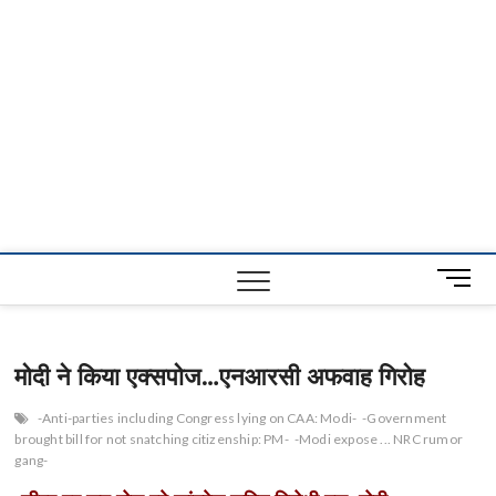
M
e
n
u
मोदी ने किया एक्सपोज…एनआरसी अफवाह गिरोह
B
u
-Anti-parties including Congress lying on CAA: Modi-
-Government
t
brought bill for not snatching citizenship: PM-
-Modi expose ... NRC rumor
t
gang-
o