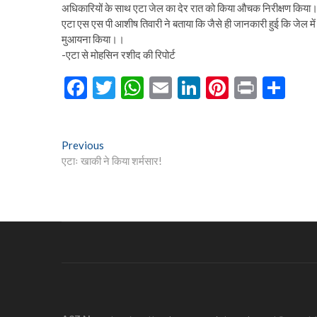
अधिकारियों के साथ एटा जेल का देर रात को किया औचक निरीक्षण किया। 
एटा एस एस पी आशीष तिवारी ने बताया कि जैसे ही जानकारी हुई कि जेल में
मुआयना किया।।
-एटा से मोहसिन रशीद की रिपोर्ट
F
T
W
E
Li
Pi
Pr
S
ac
w
h
m
n
nt
in
h
e
itt
at
ai
ke
er
t
ar
Post
Previous
Previous
b
er
s
l
dI
es
e
post:
एटाः खाकी ने किया शर्मसार!
navigation
o
A
n
t
o
p
k
p