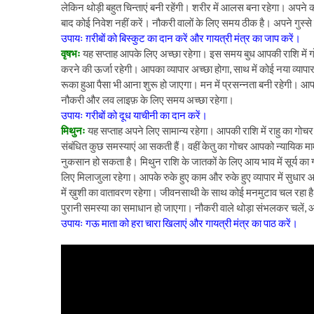
लेकिन थोड़ी बहुत चिन्ताएं बनी रहेंगी। शरीर में आलस बना रहेगा। अपने
बाद कोई निवेश नहीं करें। नौकरी वालों के लिए समय ठीक है। अपने गुस्से
उपायः ग़रीबों को बिस्कुट का दान करें और गायत्री मंत्र का जाप करें।
वृषभः
यह सप्ताह आपके लिए अच्छा रहेगा। इस समय बुध आपकी राशि में ग
करने की ऊर्जा रहेगी। आपका व्यापार अच्छा होगा, साथ में कोई नया व्यापार
रूका हुआ पैसा भी आना शुरू हो जाएगा। मन में प्रसन्नता बनी रहेगी। आपके
नौकरी और लव लाइफ़ के लिए समय अच्छा रहेगा।
उपायः गरीबों को दूध याचीनी का दान करें।
मिथुनः
यह सप्ताह अपने लिए सामान्य रहेगा। आपकी राशि में राहु का गोच
संबंधित कुछ समस्याएं आ सकती हैं। वहीं केतु का गोचर आपको न्यायिक म
नुकसान हो सकता है। मिथुन राशि के जातकों के लिए आय भाव में सूर्य
लिए मिलाजुला रहेगा। आपके रुके हुए काम और रुके हुए व्यापार में सु
में ख़ुशी का वातावरण रहेगा। जीवनसाथी के साथ कोई मनमुटाव चल रहा है 
पुरानी समस्या का समाधान हो जाएगा। नौकरी वाले थोड़ा संभलकर चलें,
उपायः गऊ माता को हरा चारा खिलाएं और गायत्री मंत्र का पाठ करें।