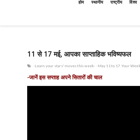
होम
स्थानीय
राष्ट्रीय
विश्व
11 से 17 मई, आपका साप्ताहिक भविष्यफल
-Learn your stars' moves this week-
-May 11 to 17
Your Week
-जानें इस सप्ताह अपने सितारों की चाल