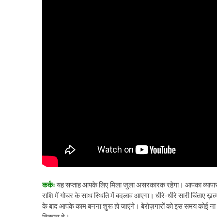
कर्कः
यह सप्ताह आपके लिए मिला जुला असरकारक रहेगा। आपका व्यापार सा
राशि में गोचर के साथ स्थिति में बदलाव आएगा। धीरे-धीरे सारी चिंताए ख़
के बाद आपके काम बनना शुरू हो जाएंगे। बेरोज़गारों को इस समय कोई ना
निकाल दे।