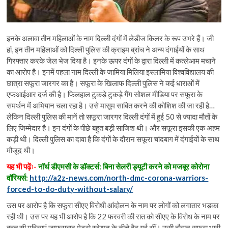
इनके अलावा तीन महिलाओं के नाम दिल्ली दंगों में लेडीज किलर के रूप उभरे हैं। जी
हां, इन तीन महिलाओं को दिल्ली पुलिस की क्राइम ब्रांच ने अन्य दंगाईयों के साथ
गिरफ्तार करके जेल भेज दिया है। इनके ऊपर दंगों के द्वारा दिल्ली में कत्लेआम मचाने
का आरोप है। इनमें पहला नाम दिल्ली के जामिया मिलिया इस्लामिया विश्वविद्यालय की
छात्रा सफूरा जारगर का है। सफूरा के खिलाफ दिल्ली पुलिस ने कई धाराओं में
एफआईआर दर्ज की है। फिलहाल टुकड़े टुकड़े गैंग सोशल मीडिया पर सफूरा के
समर्थन में अभियान चला रहा है। उसे मासूम साबित करने की कोशिश की जा रही है…
लेकिन दिल्ली पुलिस की मानें तो सफूरा जारगर दिल्ली दंगों में हुई 50 से ज्यादा मौतों के
लिए जिम्मेदार है। इन दंगों के पीछे बहुत बड़ी साजिश थी। और सफूरा इसकी एक अहम
कड़ी थी। दिल्ली पुलिस का दावा है कि दंगों के दौरान सफूरा चांदबाग में दंगाईयों के साथ
मौजूद थी।
यह भी पढ़ेंः-
नॉर्थ डीएमसी के डॉक्टर्स: बिना सेलरी ड्यूटी करने को मजबूर कोरोना
वॉरियर्स:
http://a2z-news.com/north-dmc-corona-warriors-
forced-to-do-duty-without-salary/
उस पर आरोप है कि सफूरा सीएए विरोधी आंदोलन के नाम पर लोगों को लगातार भड़का
रही थी। उस पर यह भी आरोप है कि 22 फरवरी की रात को सीएए के विरोध के नाम पर
बहुत सी महिलाएं जाफराबाद मेट्रो स्टेशन के नीचे बैठ गई थीं। उसी दौरान सफूरा भारी