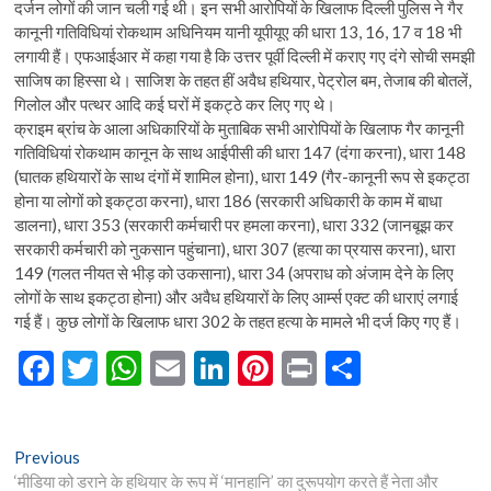
दर्जन लोगों की जान चली गई थी। इन सभी आरोपियों के खिलाफ दिल्ली पुलिस ने गैर
कानूनी गतिविधियां रोकथाम अधिनियम यानी यूपीयूए की धारा 13, 16, 17 व 18 भी
लगायी हैं। एफआईआर में कहा गया है कि उत्तर पूर्वी दिल्ली में कराए गए दंगे सोची समझी
साजिष का हिस्सा थे। साजिश के तहत हीं अवैध हथियार, पेट्रोल बम, तेजाब की बोतलें,
गिलोल और पत्थर आदि कई घरों में इकट्ठे कर लिए गए थे।
क्राइम ब्रांच के आला अधिकारियों के मुताबिक सभी आरोपियों के खिलाफ गैर कानूनी
गतिविधियां रोकथाम कानून के साथ आईपीसी की धारा 147 (दंगा करना), धारा 148
(घातक हथियारों के साथ दंगों में शामिल होना), धारा 149 (गैर-कानूनी रूप से इकट्ठा
होना या लोगों को इकट्ठा करना), धारा 186 (सरकारी अधिकारी के काम में बाधा
डालना), धारा 353 (सरकारी कर्मचारी पर हमला करना), धारा 332 (जानबूझ कर
सरकारी कर्मचारी को नुकसान पहुंचाना), धारा 307 (हत्या का प्रयास करना), धारा
149 (गलत नीयत से भीड़ को उकसाना), धारा 34 (अपराध को अंजाम देने के लिए
लोगों के साथ इकट्ठा होना) और अवैध हथियारों के लिए आर्म्स एक्ट की धाराएं लगाई
गई हैं। कुछ लोगों के खिलाफ धारा 302 के तहत हत्या के मामले भी दर्ज किए गए हैं।
F
T
W
E
Li
Pi
Pr
S
ac
w
h
m
n
nt
in
h
e
itt
at
ai
ke
er
t
ar
Post
Previous
Previous
b
er
s
l
dI
es
e
post:
‘मीडिया को डराने के हथियार के रूप में ‘मानहानि’ का दुरूपयोग करते हैं नेता और