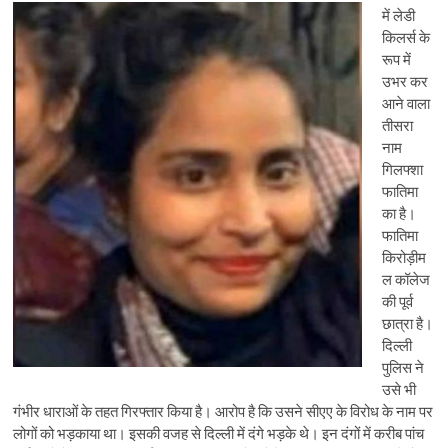
में लेडी
किलर्स के
रूप में
उभर कर
आने वाला
तीसरा
नाम
गिलफ्शा
फातिमा
का है।
फातिमा
किरोड़ीम
ल कॉलेज
की पूर्व
छात्रा है।
दिल्ली
पुलिस ने
उसे भी
गंभीर धाराओं के तहत गिरफ्तार किया है। आरोप है कि उसने सीएए के विरोध के नाम पर
लोगों को भड़काया था। इसकी वजह से दिल्ली में दंगे भड़के थे। इन दंगों में करीब पांच