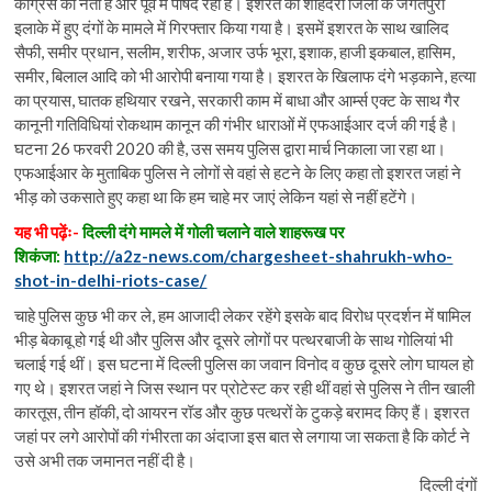
कांग्रेस की नेता है और पूर्व में पार्षद रही है। इशरत को शाहदरा जिला के जगतपुरी
इलाके में हुए दंगों के मामले में गिरफ्तार किया गया है। इसमें इशरत के साथ खालिद
सैफी, समीर प्रधान, सलीम, शरीफ, अजार उर्फ भूरा, इशाक, हाजी इकबाल, हासिम,
समीर, बिलाल आदि को भी आरोपी बनाया गया है। इशरत के खिलाफ दंगे भड़काने, हत्या
का प्रयास, घातक हथियार रखने, सरकारी काम में बाधा और आर्म्स एक्ट के साथ गैर
कानूनी गतिविधियां रोकथाम कानून की गंभीर धाराओं में एफआईआर दर्ज की गई है।
घटना 26 फरवरी 2020 की है, उस समय पुलिस द्वारा मार्च निकाला जा रहा था।
एफआईआर के मुताबिक पुलिस ने लोगों से वहां से हटने के लिए कहा तो इशरत जहां ने
भीड़ को उकसाते हुए कहा था कि हम चाहे मर जाएं लेकिन यहां से नहीं हटेंगे।
यह भी पढ़ेंः-
दिल्ली दंगे मामले में गोली चलाने वाले शाहरूख पर
शिकंजा:
http://a2z-news.com/chargesheet-shahrukh-who-
shot-in-delhi-riots-case/
चाहे पुलिस कुछ भी कर ले, हम आजादी लेकर रहेंगे इसके बाद विरोध प्रदर्शन में षामिल
भीड़ बेकाबू हो गई थी और पुलिस और दूसरे लोगों पर पत्थरबाजी के साथ गोलियां भी
चलाई गई थीं। इस घटना में दिल्ली पुलिस का जवान विनोद व कुछ दूसरे लोग घायल हो
गए थे। इशरत जहां ने जिस स्थान पर प्रोटेस्ट कर रही थीं वहां से पुलिस ने तीन खाली
कारतूस, तीन हॉकी, दो आयरन रॉड और कुछ पत्थरों के टुकड़े बरामद किए हैं। इशरत
जहां पर लगे आरोपों की गंभीरता का अंदाजा इस बात से लगाया जा सकता है कि कोर्ट ने
उसे अभी तक जमानत नहीं दी है।
दिल्ली दंगों