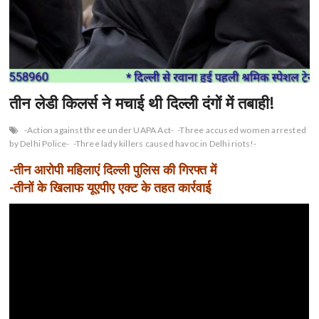
n
तीन लेडी किलर्स ने मचाई थी दिल्ली दंगों में तबाही!
-Action against three under UAPA Act-
-Three accused women arrested
by Delhi Police-
-Three lady killers caused havoc in Delhi riots!-
-तीन आरोपी महिलाएं दिल्ली पुलिस की गिरफ्त में
-तीनों के खिलाफ यूएपीए एक्ट के तहत कार्रवाई