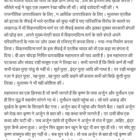
की मां मालती यादव का जीते जी हक़ छीन लिया था , उस की इज्जत क्या ख़ाक करता ?
सौतेले भाई ने खुद एक लक्ष्मण रेखा खींच ली थी। कोई दावेदारी नहीं की। न
राजनीतिक उत्तराधिकार के लिए , न आर्थिक उत्तराधिकार के लिए। मुलायम प्रतीक
को इटावा के सैफई में भले प्रतीक को कुछ नहीं दे पाए पारिवारिक विरोध के चलते पर
लखनऊ में भी विक्रमादित्य मार्ग पर जो सैफई बसाया और इक्का दुक्का सरकारी बंगलों
को छोड़ कर , अपने मुख्य मंत्री काल में विक्रमादित्य मार्ग के सारे बंगले अपने
परिवारीजनों के नाम पर ज़ोर ज़बर से रजिस्ट्री करवा लिया। नया-नया निर्माण करवा
लिया। विक्रमादित्य मार्ग के इस सैफई में प्रतीक यादव को भी एक बड़ा सा बंगला दे
दिया। बी आर चोपड़ा निर्मित धारावाहिक महाभारत की याद आती है। इस महाभारत की
पटकथा और संवाद राही मासूम रज़ा ने लिखा था। सभी जानते हैं कि सिर्फ कर्ण ही नहीं
सभी पांडव पुत्र पांडु से नहीं थे। सूर्य पुत्र , इंद्र पुत्र आदि की गाथा है। पर राही मासूम
रज़ा ने इंद्र पुत्र , यह पुत्र , वह पुत्र आदि कहने की बजाय सभी को सिर्फ़ कुंती पुत्र
लिखा। मुलायम ने भी यही कोशिश की।
महाभारत का एक क़िस्सा है जो सभी जानते हैं कि कृष्ण के पास अर्जुन और दुर्योधन एक
ही दिन युद्ध में सहयोग मांगने गए थे। दुर्योधन पहले पहुंचा था। सो मारे अकड़ और
मूर्खता के कृष्ण के सिरहाने बैठ गया। अर्जुन बाद में पहुंचा और पैताने बैठा। पहले अर्जुन
को देख कर कृष्ण ने अर्जुन से बात की। यह कथा सभी जानते हैं। पर उसी बीच एक
कथा और घटी थी। जब अर्जुन पहंचे तो दुर्योधन ने अर्जुन से तंज में पूछा , कहिए , इंद्र
पुत्र कैसे आना हुआ। अर्जुन सिर झुका कर खून के घूंट पी कर चुप ही रहे। पर सोए हुए
कृष्ण सचमुच सोए हुए नहीं थे। सब सुन रहे थे। तो जब अर्जुन से बात हो गई कृष्ण की