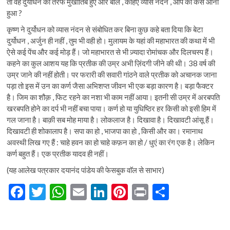
तो वह दुर्योधन की तरफ मुखातिब हुए और बोले , कहिए व्यास नंदन , आप का कैसे आना
हुआ ?
कृष्ण ने दुर्योधन को व्यास नंदन से संबोधित कर बिना कुछ कहे बता दिया कि बेटा
दुर्योधन , अर्जुन ही नहीं , तुम भी वही हो। मुलायम के यहां की महाभारत की कथा में भी
ऐसे कई पेंच और कई मोड़ हैं। जो महाभारत से भी ज़्यादा रोमांचक और दिलचस्प हैं।
कहने का कुल आशय यह कि प्रतीक की उम्र अभी ज़िंदगी जीने की थी। 38 वर्ष की
उम्र जाने की नहीं होती। पर फरारी की सवारी गांठने वाले प्रतीक को अचानक जाना
पड़ा तो इस में उन का कर्ण जैसा अभिशप्त जीवन भी एक बड़ा कारण है। बड़ा फैक्टर
है। जिम का शौक़ , फिट रहने का नशा भी काम नहीं आया। इतनी सी उम्र में अरबपति
खरबपति होने का दर्प भी नहीं बचा पाया। कर्ण हो या युधिष्ठिर हर किसी को इसी हिम में
गल जाना है। बाक़ी सब मोह माया है। लोकलाज है। दिखावा है। दिखावटी आंसू हैं।
दिखावटी ही शोकालाप है। सपा का हो , भाजपा का हो , किसी और का। रमानाथ
अवस्थी लिख गए हैं : चाहे हवन का हो चाहे कफ़न का हो / धुएं का रंग एक है। लेकिन
कर्ण बहुत हैं। एक प्रतीक यादव ही नहीं।
(यह आलेख पत्रकार दयानंद पांडेय की फेसबुक वाॅल से साभार)
F
T
W
E
Li
Pi
Pr
S
ac
w
h
m
n
nt
in
h
e
itt
at
ai
ke
er
t
ar