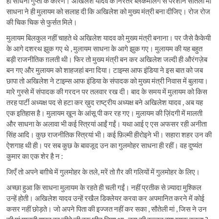
ही साधना गुप्ता के कारण। अखिलेश यादव के निरंतर ब्लैकमेलिंग से परेशान सौतेली मां
साधना ने ही मुलायम को सलाह दी कि अखिलेश को मुख्य मंत्री बना दीजिए। रोज रोज
की चिक चिक से फुर्सत मिले।
मुलायम बिलकुल नहीं चाहते थे अखिलेश यादव को मुख्य मंत्री बनाना। पर जैसे कैकेयी
के आगे दशरथ झुक गए थे , मुलायम साधना के आगे झुक गए। मुलायम की यह बहुत
बड़ी राजनीतिक ग़लती थी। फिर तो मुख्य मंत्री बन कर अखिलेश जल्दी ही औरंगज़ेब
बन गए और मुलायम को शाहजहां बना दिया। टाइम्स आफ इंडिया ने इस बात को जब
छापा तो अखिलेश ने टाइम्स आफ इंडिया के संपादक को मुख्य मंत्री निवास में बुलाया।
मारे गुस्से में संपादक की गरदन पर तलवार रख दी। बाद के समय में मुलायम को किस
तरह पार्टी अध्यक्ष पद से हटा कर ख़ुद राष्ट्रीय अध्यक्ष बने अखिलेश यादव , अब यह
एक इतिहास है। मुलायम ख़ून के आंसू पी कर रह गए। मुलायम की ज़िंदगी में मालती
और साधना के अलावा भी कई स्त्रियां आईं गईं। यथा आई ए एस अफसर रही अनीता
सिंह आदि। कुछ राजनीतिक स्त्रियां भी। कई फ़िल्मी हीरोइने भी। सहारा शहर उन की
ऐशगाह थी ही। पर सब कुछ के बावजूद उन का गुलमोहर साधना ही रहीं। वह दुष्यंत
कुमार का एक शेर है न :
जिएँ तो अपने बग़ीचे में गुलमोहर के तले, मरें तो ग़ैर की गलियों में गुलमोहर के लिए।
अच्छा हुआ कि साधना मुलायम के रहते ही चली गईं। नहीं प्रतीक से ज़्यादा मुश्किल
उन्हें होती। अखिलेश यादव उन्हें रखैल डिक्लेयर करवा कर अपमानित करने में कोई
कसर नहीं छोड़ते। जो अपने पिता की इज्जत नहीं कर सका , सौतेली मां , जिस ने उन