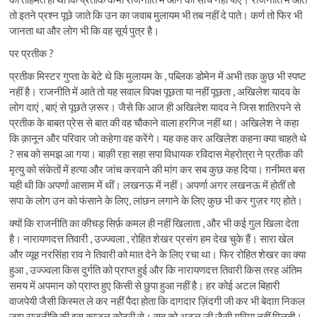
तो इतने प्रश्न पूछे जाते कि उन का जवाब मुलायम भी तब नहीं दे पाते। कर्ण तो फिर भी
जानता था और लोग भी कि वह सूर्य पुत्र है।
पर प्रतीक ?
प्रतीक मिस्टर गुप्ता के बेटे थे कि मुलायम के , पब्लिक डोमेन में अभी तक कुछ भी स्पष्ट
नहीं है। राजनीति में आते तो यह सवाल विपक्ष पूछता या नहीं पूछता , अखिलेश यादव के
लोग दाएं , बाएं से पूछते ज़रूर। जैसे कि आज ही अखिलेश यादव ने जिस शातिरपने से
प्रतीक के बाबत प्रेस से बात की वह चौकाने वाला हरगिज नहीं था। अखिलेश ने कहा
कि क़ानून और परिवार जो कहेगा वह करेंगे। यह कह कर अखिलेश कहना क्या चाहते थे
? सब को समझ आ गया। बाक़ी रहा सहा सपा विधायक रविदास मेहरोत्रा ने प्रतीक की
मृत्यु को संकेतों में हत्या और जांच करवाने की मांग कर सब कुछ कह दिया। ग़नीमत बस
यही थी कि अपर्णा आसाम में थीं। लखनऊ में नहीं। अपर्णा अगर लखनऊ में होतीं तो
सपा के लोग उन को फंसाने के लिए, लांछन लगाने के लिए कुछ भी कर गुज़र गए होते।
क्यों कि राजनीति का कीचड़ सिर्फ़ कमल ही नहीं खिलाता , और भी कई गुल खिला देता
है। नारायणदत्त तिवारी , उज्ज्वला , रोहित शेखर प्रसंग हम देख चुके हैं। सारा खेल
और व्यूह नरसिंहा राव ने तिवारी को मात देने के लिए रचा था। फिर रोहित शेखर का क्या
हुआ , उज्ज्वला किस दुर्गति को प्राप्त हुई और कि नारायणदत्त तिवारी किस तरह अंतिम
समय में अपमान को प्राप्त हुए किसी से छुपा हुआ नहीं है। हर कोई अटल बिहारी
वाजपेयी जैसी किस्मत ले कर नहीं पैदा होता कि दागदार ज़िंदगी जी कर भी बेदाग़ निकल
जाए राजनीति की इस काजल कोठरी से। सब को अटल जी जैसी गरिमा नहीं मिलती।