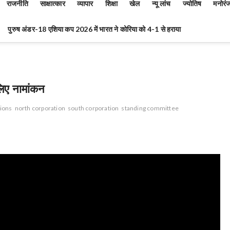
राजनीति
साक्षात्कार
व्यापार
शिक्षा
खेल
न्यू लांच
ज्योतिष
मनोरं
पुरुष अंडर-18 एशिया कप 2026 में भारत ने कोरिया को 4-1 से हराया
 लिए नामांकन
tions
north corporation
south corporation
standing committee