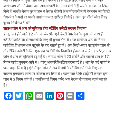
पदों पर निर्विरोध चुनाव होन तय है। कारण है कि सिटी-सदर पहाड़ गंज जोन और
करोलबाग जोन में केवल आम आदमी पार्टी के उम्मीदवारों ने ही अपने नामाकन दाखिल
किये हैं, जबकि केशव पुरम जोन में केवल बीजेपी के उम्मीदवारों ने ही चेयरमैन एवं डिप्टी
चेयरमैन के पदों पर अपने नामांकन पत्र दाखिल किये हैं। अतः इन तीनों जोन में यह
चुनाव निर्विरोध ही होंगे।
साउथ जोन में आप को मुश्किल होगा स्टेंडिंग कमेटी सदस्य जिताना
2 जून को होने वाले 12 जोन के चेयरमैन एवं डिप्टी चेयरमैन के चुनाव के साथ ही
स्टेंडिंग कमेटी के दो सदस्यों के लिए भी चुनाव होना है। यह दोनों पद आप के निगम
पार्षदों के विधानसभा में पहुंचने के बाद खाली हुए हैं। अब सिटी-सदर पहाड़गंज जोन से
तो स्टेंडिंग कमेटी के लिए एक सदस्य निर्विरोध निर्वाचित होकर आ जायेगा। परंतु साउथ
जोन में आप की मुश्किलें बढ़ गई हैं। साउथ जोन में 23 वार्ड हैं और यहां से आप के 17
निगम पार्षद चुनकर आये थे। परंतु अब परिस्थितियां बदल गई हैं। आप के कई पार्षदों ने
पाला बदल लिया है। ऐसे में इस जोन से अब बीजेपी ने स्टेंडिंग कमेटी के लिए एक
सदस्य चुनवाकर लाने पर फोकस कर लिया है। खास बात है कि आईवीपी के पास इस
जोन में 3 निगम पर्षद हैं। जबकि कई निगम पार्षद आप नेतृत्व से नाराज बताये जा रहे
हैं।
F
T
W
E
Li
Pi
Pr
S
ac
w
h
m
n
nt
in
h
e
itt
at
ai
ke
er
t
ar