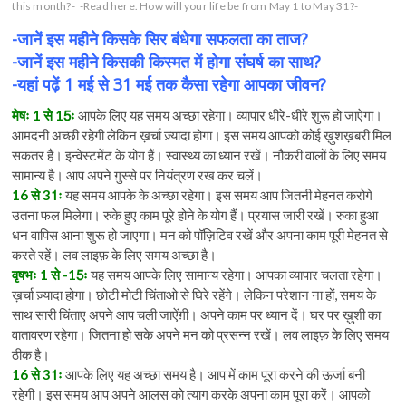
this month?-
-Read here. How will your life be from May 1 to May 31?-
-जानें इस महीने किसके सिर बंधेगा सफलता का ताज?
-जानें इस महीने किसकी किस्मत में होगा संघर्ष का साथ?
-यहां पढ़ें 1 मई से 31 मई तक कैसा रहेगा आपका जीवन?
मेषः 1 से 15ः
आपके लिए यह समय अच्छा रहेगा। व्यापार धीरे-धीरे शुरू हो जाऐगा।
आमदनी अच्छी रहेगी लेकिन ख़र्चा ज़्यादा होगा। इस समय आपको कोई ख़ुशख़बरी मिल
सकतर है। इन्वेस्टमेंट के योग हैं। स्वास्थ्य का ध्यान रखें। नौकरी वालों के लिए समय
सामान्य है। आप अपने ग़ुस्से पर नियंत्रण रख कर चलें।
16 से 31ः
यह समय आपके के अच्छा रहेगा। इस समय आप जितनी मेहनत करोगे
उतना फल मिलेगा। रुके हुए काम पूरे होने के योग हैं। प्रयास जारी रखें। रुका हुआ
धन वापिस आना शुरू हो जाएगा। मन को पॉज़िटिव रखें और अपना काम पूरी मेहनत से
करते रहें। लव लाइफ़ के लिए समय अच्छा है।
वृषभः 1 से -15ः
यह समय आपके लिए सामान्य रहेगा। आपका व्यापार चलता रहेगा।
ख़र्चा ज़्यादा होगा। छोटी मोटी चिंताओ से घिरे रहेंगे। लेकिन परेशान ना हों, समय के
साथ सारी चिंताए अपने आप चली जाऐंग़ी। अपने काम पर ध्यान दें। घर पर ख़ुशी का
वातावरण रहेगा। जितना हो सके अपने मन को प्रसन्न रखें। लव लाइफ़ के लिए समय
ठीक है।
16 से 31ः
आपके लिए यह अच्छा समय है। आप में काम पूरा करने की ऊर्जा बनी
रहेगी। इस समय आप अपने आलस को त्याग करके अपना काम पूरा करें। आपको