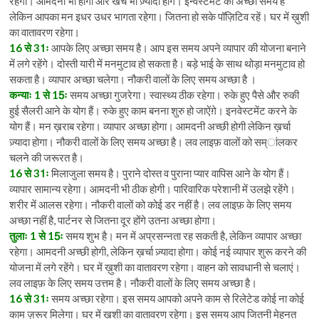
रहेगा। आमदनी भी होगी और खर्चे भी ज़्यादा होंगे। इन्वेस्टमेंट का अच्छा समय है
लेकिन आपका मन इधर उधर भागता रहेगा। जितना हो सके पॉज़िटिव रहें। घर में ख़ुशी
का वातावरण रहेगा।
16 से 31ः
आपके लिए अच्छा समय है। आप इस समय अपने व्यापार की योजना बनाने
में लगे रहेंगे। दोस्ती यारी में मनमुटाव हो सकता है। बड़े भाई के साथ थोड़ा मनमुटाव हो
सकता है। व्यापार अच्छा चलेगा। नौकरी वालों के लिए समय अच्छा है ।
कन्याः 1 से 15ः
समय अच्छा गुजरेगा। स्वास्थ्य ठीक रहेगा। रुके हुए पैसे और रुकी
हुई सैलरी आने के योग हैं। रुके हुए काम बनना शुरु हो जाऐंग़े। इनवेस्टमेंट करने के
योग हैं। मन ख़राब रहेगा। व्यापार अच्छा होगा। आमदनी अच्छी होगी लेकिन ख़र्चा
ज़्यादा होगा। नौकरी वालों के लिए समय अच्छा है। लव लाइफ़ वालों को सम्ांलकर
चलने की जरूरत है।
16 से 31ः
मिलाजुला समय है। पुराने दोस्त व पुराना प्यार वापिस आने के योग हैं।
व्यापार सामान्य रहेगा। आमदनी भी ठीक होगी। पारिवारिक परेशानी में उलझे रहेंगे।
शरीर में आलस रहेगा। नौकरी वालों को कोई डर नहीं है। लव लाइफ़ के लिए समय
अच्छा नहीं है, पार्टनर से जितना दूर होंगे उतना अच्छा होगा।
तुलाः 1 से 15ः
समय शुभ है। मन में अप्रसन्नता रह सकती है, लेकिन व्यापार अच्छा
रहेगा। आमदनी अच्छी होगी, लेकिन ख़र्चा ज़्यादा होगा। कोई नई व्यापार शुरू करने की
योजना में लगे रहेंगे। घर में ख़ुशी का वातावरण रहेगा। वाहन को सावधानी से चलाएं।
लव लाइफ़ के लिए समय उत्तम है। नौकरी वालों के लिए समय अच्छा है।
16 से 31ः
समय अच्छा रहेगा। इस समय आपको अपने काम से रिलेटेड कोई ना कोई
काम ज़रूर मिलेगा। घर में ख़ुशी का वातावरण रहेगा। इस समय आप जितनी मेहनत