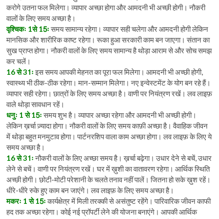
करोगे उतना फल मिलेगा। व्यापार अच्छा होगा और आमदनी भी अच्छी होगी। नौकरी
वालों के लिए समय अच्छा है।
वृश्चिकः 1से 15ः
समय सामान्य रहेगा। व्यापार सही चलेगा और आमदनी होगी लेकिन
मानसिक और शारीरिक काष्ट रहेगा। रूका हुआ सरकारी काम बन जाएगा। संतान का
सुख प्राप्त होगा। नौकरी वालों के लिए समय सामान्य है थोड़ा आराम से और सोच समझ
कर चलें।
16 से 31ः
इस समय आपकी मेहनत का पूरा फल मिलेगा। आमदनी भी अच्छी होगी,
स्वास्थ्य भी ठीक-ठीक रहेगा। मान-सम्मान मिलेगा। नए इन्वेस्टमेंट के योग बन रहे हैं।
व्यापार सही रहेगा। छात्रों के लिए समय अच्छा है। वाणी पर नियंत्रण रखें। लव लाइफ़
वाले थोड़ा सावधान रहें।
धनुः 1 से 15ः
समय शुभ है। व्यापार अच्छा रहेगा और आमदनी भी अच्छी होगी।
लेकिन ख़र्चा ज़्यादा होगा। नौकरी वालों के लिए समय काफ़ी अच्छा है। वैवाहिक जीवन
में थोड़ा बहुत मनमुटाव होगा। पार्टनरशिप वाला काम अच्छा होगा। लव लाइफ़ के लिए ये
समय अच्छा है।
16 से 31ः
नौकरी वालों के लिए अच्छा समय है। ख़र्चा बढ़ेगा। उधार देने से बचें, उधार
लेने से बचें। वाणी पर नियंत्रण रखें। घर में ख़ुशी का वातावरण रहेगा। आर्थिक स्थिति
अच्छी होगी। छोटी-मोटी परेशानी के चलते तनाव नहीं पालें। जितना हो सके ख़ुश रहें।
धीरे-धीरे रुके हुए काम बन जाएंगे। लव लाइफ़ के लिए समय अच्छा है।
मकरः 1 से 15ः
कार्यक्षेत्र में मिली तरक्की से असंतुष्ट रहेंगे। पारिवारिक जीवन काफी
हद तक अच्छा रहेगा। कोई नई प्रॉपर्टी लेने की योजना बनाएंगे। आपकी आर्थिक