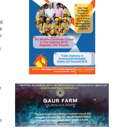
से
कि
थ
ै
ा
ा