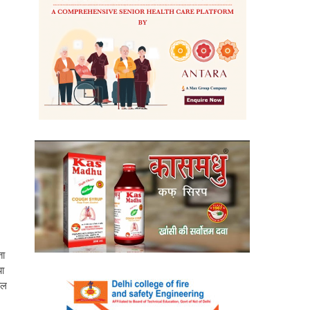
ता
या
ाल