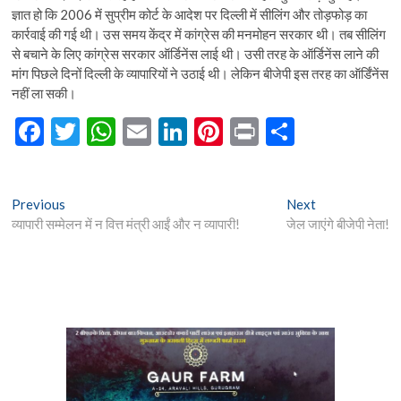
ज्ञात हो कि 2006 में सुप्रीम कोर्ट के आदेश पर दिल्ली में सीलिंग और तोड़फोड़ का
कार्रवाई की गई थी। उस समय केंद्र में कांग्रेस की मनमोहन सरकार थी। तब सीलिंग
से बचाने के लिए कांग्रेस सरकार ऑर्डिनेंस लाई थी। उसी तरह के ऑर्डिनेंस लाने की
मांग पिछले दिनों दिल्ली के व्यापारियों ने उठाई थी। लेकिन बीजेपी इस तरह का ऑर्डिंनेंस
नहीं ला सकी।
F
T
W
E
Li
Pi
Pr
S
ac
w
h
m
n
nt
in
h
e
itt
at
ai
ke
er
t
ar
Post
Previous
Next
Previous
Next
b
er
s
l
dI
es
e
post:
post:
व्यापारी सम्मेलन में न वित्त मंत्री आईं और न व्यापारी!
जेल जाएंगे बीजेपी नेता!
navigation
o
A
n
t
o
p
k
p