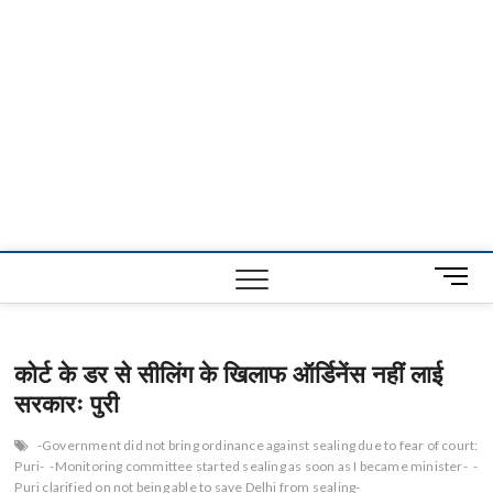
M
e
n
u
कोर्ट के डर से सीलिंग के खिलाफ ऑर्डिनेंस नहीं लाई
B
सरकारः पुरी
u
t
t
-Government did not bring ordinance against sealing due to fear of court:
Puri-
-Monitoring committee started sealing as soon as I became minister-
-
o
Puri clarified on not being able to save Delhi from sealing-