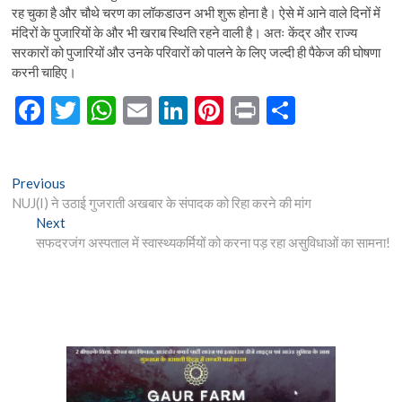
रह चुका है और चौथे चरण का लॉकडाउन अभी शुरू होना है। ऐसे में आने वाले दिनों में
मंदिरों के पुजारियों के और भी खराब स्थिति रहने वाली है। अतः केंद्र और राज्य
सरकारों को पुजारियों और उनके परिवारों को पालने के लिए जल्दी ही पैकेज की घोषणा
करनी चाहिए।
F
T
W
E
Li
Pi
Pr
S
ac
w
h
m
n
nt
in
h
e
itt
at
ai
ke
er
t
ar
Post
Previous
Previous
b
er
s
l
dI
es
e
post:
NUJ(I) ने उठाई गुजराती अखबार के संपादक को रिहा करने की मांग
navigation
o
A
n
t
Next
Next
post:
सफदरजंग अस्पताल में स्वास्थ्यकर्मियों को करना पड़ रहा असुविधाओं का सामना!
o
p
k
p