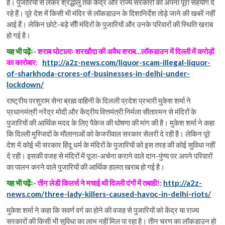
हैं। पुजारियों से लेकर श्रद्धालु तक केंद्र और राज्य सरकारों को अपना पूरा सहयोग दे
रहे हैं। पूरे देश में किसी भी मंदिर से लॉकडाउन के दिशानिर्देश तोड़े जाने की खबरें नहीं
आई हैं। लेकिन छोटे-बड़े सीी मंदिरों के पुजारियों और उनके परिवारों की स्थिति खराब
हो गई है।
यह भी पढ़ेंः-
शराब घोटालाः शरखौदा की अवैध शराब…लॉकडाउन में दिल्ली में करोड़ों
का कारोबार:
http://a2z-news.com/liquor-scam-illegal-liquor-
of-sharkhoda-crores-of-businesses-in-delhi-under-
lockdown/
राष्ट्रीय परशुराम सेना ब्रह्म वाहिनी के दिलली प्रदेश प्रभारी मुकेश शर्मा ने
प्रधानमंत्री नरेंद्र मोदी और केंद्रीय वित्तमंत्री निर्मला सीतारमन से मंदिरों के
पुजारियों की आर्थिक मदद के लिए पैकेज की घोषणा की मांग की है। मुकेश शर्मा ने कहा
कि दिल्ली मुस्जिदों के मौलानाओं को केजरीवाल सरकार सेलरी दे रही है। लेकिन पूरे
देश में कोई भी सरकार हिंदू धर्म के मंदिरों के पुजारियों को इस तरह की कोई सुविधा नहीं
दे रही। इसकी वजह से मंदिरों में पूजा-अर्चना कराने वाले दान-पुंण्य पर अपने परिवारों
का पालन करने वाले पुजारियों की आर्थिक हालत खराब हो गई है।
यह भी पढ़ेंः-
तीन लेडी किलर्स ने मचाई थी दिल्ली दंगों में तबाही!:
http://a2z-
news.com/three-lady-killers-caused-havoc-in-delhi-riots/
मुकेश शर्मा ने कहा कि सवर्ण वर्ग का होने की वजह से पुजारियों को केंद्र या राज्य
सरकारों की किसी भी सुविधा का लाभ नहीं मिल पा रहा है। तीन चरण का लॉकडाउन हो