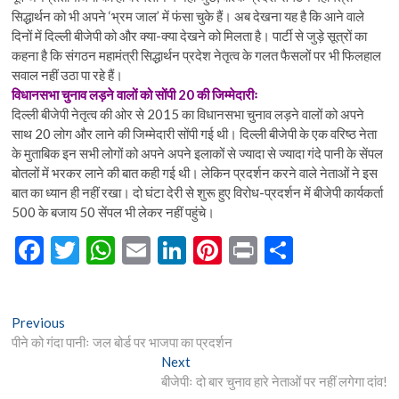
सिद्धार्थन को भी अपने ‘भ्रम जाल’ में फंसा चुके हैं। अब देखना यह है कि आने वाले
दिनों में दिल्ली बीजेपी को और क्या-क्या देखने को मिलता है। पार्टी से जुड़े सूत्रों का
कहना है कि संगठन महामंत्री सिद्धार्थन प्रदेश नेतृत्व के गलत फैसलों पर भी फिलहाल
सवाल नहीं उठा पा रहे हैं।
विधानसभा चुनाव लड़ने वालों को सोंपी 20 की जिम्मेदारीः
दिल्ली बीजेपी नेतृत्व की ओर से 2015 का विधानसभा चुनाव लड़ने वालों को अपने
साथ 20 लोग और लाने की जिम्मेदारी सोंपी गई थी। दिल्ली बीजेपी के एक वरिष्ठ नेता
के मुताबिक इन सभी लोगों को अपने अपने इलाकों से ज्यादा से ज्यादा गंदे पानी के सेंपल
बोतलों में भरकर लाने की बात कही गई थी। लेकिन प्रदर्शन करने वाले नेताओं ने इस
बात का ध्यान ही नहीं रखा। दो घंटा देरी से शुरू हुए विरोध-प्रदर्शन में बीजेपी कार्यकर्ता
500 के बजाय 50 सेंपल भी लेकर नहीं पहुंचे।
F
T
W
E
Li
Pi
Pr
S
ac
w
h
m
n
nt
in
h
e
itt
at
ai
ke
er
t
ar
Post
Previous
Previous
b
er
s
l
dI
es
e
post:
पीने को गंदा पानीः जल बोर्ड पर भाजपा का प्रदर्शन
navigation
o
A
n
t
Next
Next
post:
बीजेपीः दो बार चुनाव हारे नेताओं पर नहीं लगेगा दांव!
o
p