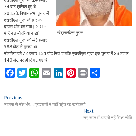
74 वोट हासिल हुए थे।
2015 के विधानसभा चुनाव में
एससीएल गुप्ता की हार का
दायरा और बढ़ गया। 2015
डॉ एससीएल गुप्ता
में दिनेश मोहनिया ने डॉ
एससीएल गुप्ता को 43 हजार
988 वोट से हराया था।
मोहनिया को 72 हजार 131 वोट मिले जबकि एससीएल गुप्ता इस चुनाव में 28 हजार
143 वोट पर ही सिमट गए थे।
F
T
W
E
Li
Pi
Pr
S
ac
w
h
m
n
nt
in
h
e
itt
at
ai
ke
er
t
ar
Post
Previous
Previous
b
er
s
l
dI
es
e
post:
भाजपा से मोह भंग… प्रदर्शनों में नहीं पहुंच रहे कार्यकर्ता
navigation
o
A
n
t
Next
Next
post:
नए साल में आएगी नई शिक्षा नीति
o
p
k
p