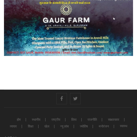
#
#
होम
स्थानीय
राष्ट्रीय
विश्व
राजनीति
साक्षात्कार
स्वास्थ
व्यापार
शिक्षा
खेल
न्यू लांच
ज्योतिष
मनोरंजन