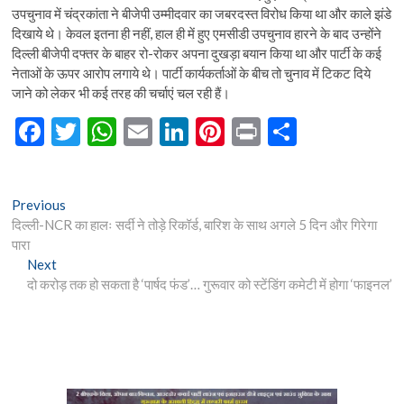
उपचुनाव में चंद्रकांता ने बीजेपी उम्मीदवार का जबरदस्त विरोध किया था और काले झंडे
दिखाये थे। केवल इतना ही नहीं, हाल ही में हुए एमसीडी उपचुनाव हारने के बाद उन्होंने
दिल्ली बीजेपी दफ्तर के बाहर रो-रोकर अपना दुखड़ा बयान किया था और पार्टी के कई
नेताओं के ऊपर आरोप लगाये थे। पार्टी कार्यकर्ताओं के बीच तो चुनाव में टिकट दिये
जाने को लेकर भी कई तरह की चर्चाएं चल रही हैं।
F
T
W
E
Li
Pi
Pr
S
ac
w
h
m
n
nt
in
h
e
itt
at
ai
ke
er
t
ar
Post
Previous
Previous
b
er
s
l
dI
es
e
post:
दिल्ली-NCR का हालः सर्दी ने तोड़े रिकॉर्ड, बारिश के साथ अगले 5 दिन और गिरेगा
navigation
o
A
n
t
पारा
Next
Next
o
p
post:
दो करोड़ तक हो सकता है ‘पार्षद फंड’… गुरूवार को स्टेंडिंग कमेटी में होगा ‘फाइनल’
k
p