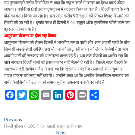
उप मुख्यमंत्री मनीष सिसोदिया ने कहा कि स्कूल कार्ड में छात्र का हेल्थ कार्ड जोड़ा
जाएगा। नर्सरी से 8वीं तक पाठ्यक्रम में बदलाव किया जा रहा है। दिल्ली राज्य के नये
बोर्ड का गठन किया जा रहा है। इस साल करीब 90 स्कूल को सिंगल शिफ्ट में लाने की
तैयारी की जा रही है। इसके साथ ही दिल्ली में 45 स्कूल ऑफ एक्सीलेंस खोले जाने का
प्रस्ताव किया गया है।
आयुष्मान योजना पर होता रहा विवाद
आयुष्मान योजना को लेकर दिल्ली में भारतीय जनता पार्टी और आम आदमी पार्टी के बीच
सियासी लड़ाई होती रही है। इस योजना को लागू नहीं करने को लेकर बीजेपी नेता आम
आदमी पार्टी की सरकार की आलोचना करते रहे हैं। अब तक बीजेपी का आरोप रहा कि
आप सरकार दिल्ली वालों को इसका लाभ नहीं मिलने दे रही है। पिछले साल दिल्ली के
स्वास्थ्य मंत्री सत्येंद्र जैन ने कहा था कि सरकार राष्ट्रीय राजधानी में आयुष्मान
भारत योजना को लागू नहीं करेगी। उन्होंने कहा था कि अरविंद केजरीवाल सरकार का
सभी निवासियों को इलाज की समान सुविधा उपलब्ध कराने पर जोर है।
F
T
W
E
Li
Pi
Pr
S
ac
w
h
m
n
nt
in
h
e
itt
at
ai
ke
er
t
ar
Post
Previous
Previous
b
er
s
l
dI
es
e
post:
दिल्ली पुलिस ने 100 वें दिन खाली कराया शाहीन बाग
navigation
o
A
n
t
Next
Next