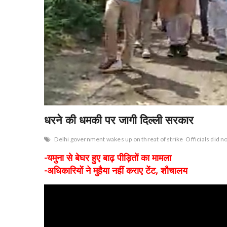
धरने की धमकी पर जागी दिल्ली सरकार
Delhi government wakes up on threat of strike
Officials did n
-यमुना से बेघर हुए बाढ़ पीड़ितों का मामला
-अधिकारियों ने मुहैया नहीं कराए टेंट, शौचालय