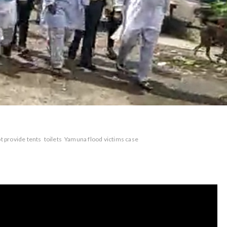
ot provide tents
toilets
Yamuna flood victims case