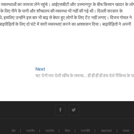
गई व्यवस्थाओें का जायजा लेने पहुंचे। आईएसबीटी और उस्मानपुर के बीच किसान खादर के लो
ं के लिए पीने के पानी और शौचालय की व्यवस्था भी नहीं की गई थी। दिल्ली सरकार के
एथे, इसलिए उन्होंने इस बार भी बाढ़ से बेघर हुए लोगों के लिए टेंट नहीं लगाए। विजय गोयल ने
पीड़ितों के लिए दो घंटे में सारी व्यवस्थाएं करने का आश्वासन दिया। बाढ़पीड़ितों ने अपनी
Next
Next
post:
चट देनी मार देली खींच के तमाचा… हीं हीं हीं हीं हंस देले रिंकिया के प
#
#
होम
स्थानीय
राष्ट्रीय
विश्व
राजनीति
साक्षात्कार
व्यापार