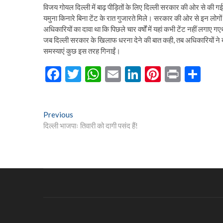
विजय गोयल दिल्ली में बाढ़ पीड़ितों के लिए दिल्ली सरकार की ओर से की 
यमुना किनारे बिना टेंट के रात गुजारते मिले। सरकार की ओर से इन लोगो
अधिकारियों का दावा था कि पिछले चार वर्षों में यहां कभी टेंट नहीं लगाए ग
जब दिल्ली सरकार के खिलाफ धरना देने की बात कही, तब अधिकारियों ने बाढ़
समस्याएं कुछ इस तरह गिनाईं।
F
T
W
E
Li
Pi
Pr
S
ac
w
h
m
n
nt
in
h
e
itt
at
ai
ke
er
t
ar
Post
Previous
Previous
b
er
s
l
dI
es
e
post:
दिल्ली भाजपाः तिवारी को दागी पसंद हैं!
navigation
o
A
n
t
o
p
k
p