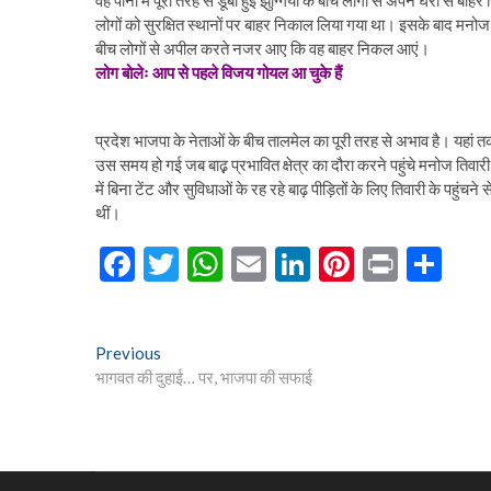
वह पानी में पूरी तरह से डूबी हुई झुग्गियों के बीच लोगों से अपने घरों से
लोगों को सुरक्षित स्थानों पर बाहर निकाल लिया गया था। इसके बाद मनोज तिव
बीच लोगों से अपील करते नजर आए कि वह बाहर निकल आएं।
लोग बोलेः आप से पहले विजय गोयल आ चुके हैं
प्रदेश भाजपा के नेताओं के बीच तालमेल का पूरी तरह से अभाव है। यहां 
उस समय हो गई जब बाढ़़ प्रभावित क्षेत्र का दौरा करने पहुंचे मनोज तिवार
में बिना टेंट और सुविधाओं के रह रहे बाढ़ पीड़ितों के लिए तिवारी के पहुंचन
थीं।
F
T
W
E
Li
Pi
Pr
S
ac
w
h
m
n
nt
in
h
e
itt
at
ai
ke
er
t
ar
Post
Previous
Previous
b
er
s
l
dI
es
e
post:
भागवत की दुहाई… पर, भाजपा की सफाई
navigation
o
A
n
t
o
p
k
p