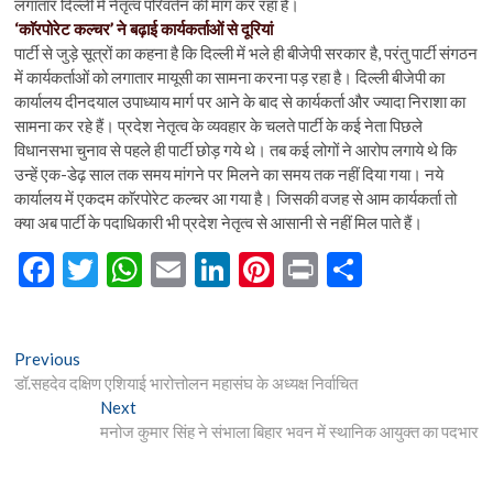
लगातार दिल्ली में नेतृत्व परिवर्तन की मांग कर रहा है।
‘काॅरपोरेट कल्चर’ ने बढ़ाई कार्यकर्ताओं से दूरियां
पार्टी से जुड़े सूत्रों का कहना है कि दिल्ली में भले ही बीजेपी सरकार है, परंतु पार्टी संगठन
में कार्यकर्ताओं को लगातार मायूसी का सामना करना पड़ रहा है। दिल्ली बीजेपी का
कार्यालय दीनदयाल उपाध्याय मार्ग पर आने के बाद से कार्यकर्ता और ज्यादा निराशा का
सामना कर रहे हैं। प्रदेश नेतृत्व के व्यवहार के चलते पार्टी के कई नेता पिछले
विधानसभा चुनाव से पहले ही पार्टी छोड़ गये थे। तब कई लोगों ने आरोप लगाये थे कि
उन्हें एक-डेढ़ साल तक समय मांगने पर मिलने का समय तक नहीं दिया गया। नये
कार्यालय में एकदम काॅरपोरेट कल्चर आ गया है। जिसकी वजह से आम कार्यकर्ता तो
क्या अब पार्टी के पदाधिकारी भी प्रदेश नेतृत्व से आसानी से नहीं मिल पाते हैं।
F
T
W
E
Li
Pi
Pr
S
ac
w
h
m
n
nt
in
h
e
itt
at
ai
ke
er
t
ar
Post
Previous
Previous
b
er
s
l
dI
es
e
post:
डॉ.सहदेव दक्षिण एशियाई भारोत्तोलन महासंघ के अध्यक्ष निर्वाचित
navigation
o
A
n
t
Next
Next
post:
मनोज कुमार सिंह ने संभाला बिहार भवन में स्थानिक आयुक्त का पदभार
o
p
k
p