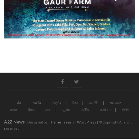
#
#
होम
स्थानीय
राष्ट्रीय
विश्व
राजनीति
साक्षात्कार
स्वास्थ
व्यापार
शिक्षा
खेल
न्यू लांच
ज्योतिष
मनोरंजन
A2Z News
| Designed by:
Theme Freesia
|
WordPress
| © Copyright All right
reserved