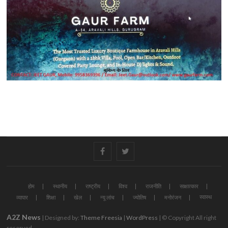
#
#
होम
स्थानीय
राष्ट्रीय
विश्व
राजनीति
साक्षात्कार
स्वास्थ
व्यापार
शिक्षा
खेल
न्यू लांच
ज्योतिष
मनोरंजन
A2Z News
| Designed by:
Theme Freesia
|
WordPress
| © Copyright All right
reserved