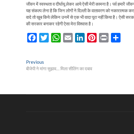
जीवन में स्वस्थता व दीर्घायू लेकर आये ऐसी मेरी कामना है। पर्व हमारें जीव
यह संकल्प लेना है कि जिन लोगों ने दिल्ली के वातावरण को नकारात्मक करके
वादे तो खुब किये लेकिन उनमें से एक भी वादा पूरा नहीं किया है। ऐसी सरक
की सरकार बनाकर रहेगी ऐसा मेरा विश्वास है।
F
T
W
E
Li
Pi
Pr
S
ac
w
h
m
n
nt
in
h
e
itt
at
ai
ke
er
t
ar
Post
Previous
Previous
b
er
s
l
dI
es
e
post:
बीजेपी ने मांगा सुझाव… मिला सीलिंग का दबाव
navigation
o
A
n
t
o
p
k
p